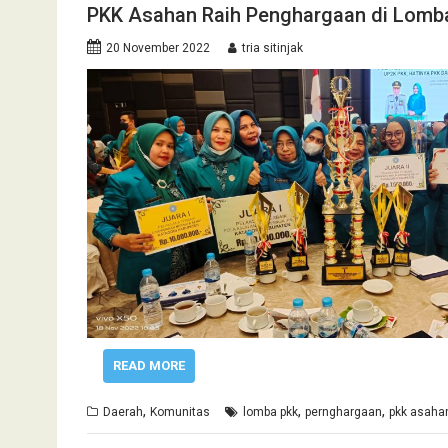
PKK Asahan Raih Penghargaan di Lomb
20 November 2022
tria sitinjak
READ MORE
,
,
,
Daerah
Komunitas
lomba pkk
pernghargaan
pkk asaha