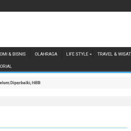
OMI & BISNIS
OLAHRAGA
LIFE STYLE
TRAVEL & WISA
ORIAL
lum Diperbaiki, HBB Ajak Orang Batak Menyikapi Ketidakperdulian
orong Negara Buka Dialog dalam Penyelesaian BLBI