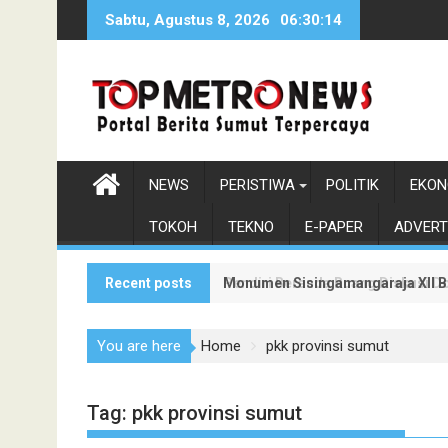
Skip
Sabtu, Agustus 8, 2026
06:30:15
to
content
NEWS
PERISTIWA
POLITIK
EKON
TOKOH
TEKNO
E-PAPER
ADVERT
Recent posts
Monumen Sisingamangaraja XII Be
Pendiri Beranda Ruang Diskusi D
You are here
Home
pkk provinsi sumut
Tag:
pkk provinsi sumut