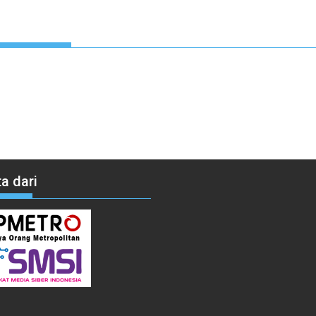
a dari