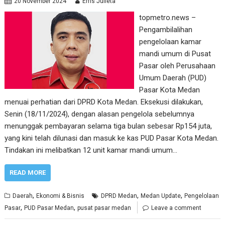
20 November 2024
Erris Julieta
topmetro.news –
Pengambilalihan
pengelolaan kamar
mandi umum di Pusat
Pasar oleh Perusahaan
Umum Daerah (PUD)
Pasar Kota Medan
menuai perhatian dari DPRD Kota Medan. Eksekusi dilakukan,
Senin (18/11/2024), dengan alasan pengelola sebelumnya
menunggak pembayaran selama tiga bulan sebesar Rp154 juta,
yang kini telah dilunasi dan masuk ke kas PUD Pasar Kota Medan.
Tindakan ini melibatkan 12 unit kamar mandi umum…
READ MORE
,
,
,
Daerah
Ekonomi & Bisnis
DPRD Medan
Medan Update
Pengelolaan
,
,
Pasar
PUD Pasar Medan
pusat pasar medan
Leave a comment