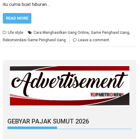
itu cuma buat hiburan…
READ MORE
,
,
Life style
Cara Menghasilkan Uang Online
Game Penghasil Uang
Rekomendasi Game Penghasil Uang
Leave a comment
GEBYAR PAJAK SUMUT 2026