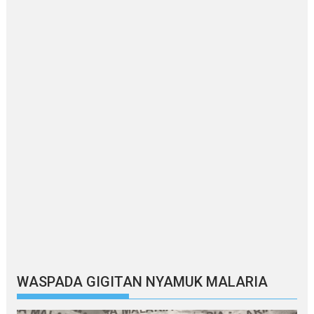
WASPADA GIGITAN NYAMUK MALARIA