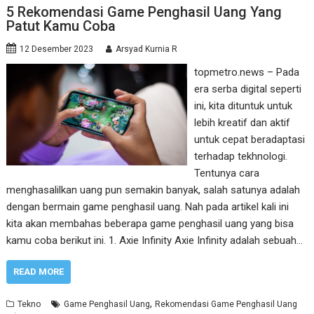
5 Rekomendasi Game Penghasil Uang Yang
Patut Kamu Coba
12 Desember 2023
Arsyad Kurnia R
topmetro.news – Pada
era serba digital seperti
ini, kita dituntuk untuk
lebih kreatif dan aktif
untuk cepat beradaptasi
terhadap tekhnologi.
Tentunya cara
menghasalilkan uang pun semakin banyak, salah satunya adalah
dengan bermain game penghasil uang. Nah pada artikel kali ini
kita akan membahas beberapa game penghasil uang yang bisa
kamu coba berikut ini. 1. Axie Infinity Axie Infinity adalah sebuah…
READ MORE
,
Tekno
Game Penghasil Uang
Rekomendasi Game Penghasil Uang