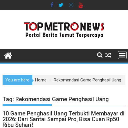
Skip
to
content
You are here
Home
Rekomendasi Game Penghasil Uang
Tag:
Rekomendasi Game Penghasil Uang
10 Game Penghasil Uang Terbukti Membayar di
2026: Dari Santai Sampai Pro, Bisa Cuan Rp50
Ribu Sehari!