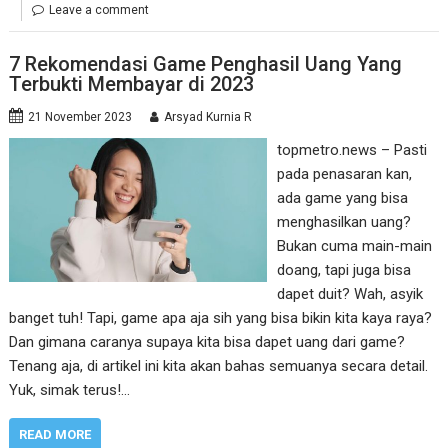
Leave a comment
7 Rekomendasi Game Penghasil Uang Yang
Terbukti Membayar di 2023
21 November 2023
Arsyad Kurnia R
topmetro.news – Pasti
pada penasaran kan,
ada game yang bisa
menghasilkan uang?
Bukan cuma main-main
doang, tapi juga bisa
dapet duit? Wah, asyik
banget tuh! Tapi, game apa aja sih yang bisa bikin kita kaya raya?
Dan gimana caranya supaya kita bisa dapet uang dari game?
Tenang aja, di artikel ini kita akan bahas semuanya secara detail.
Yuk, simak terus!…
READ MORE