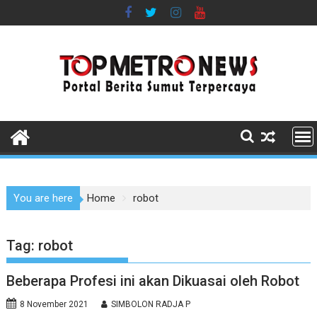
Skip
to
content
You are here
Home
robot
Tag:
robot
Beberapa Profesi ini akan Dikuasai oleh Robot
8 November 2021
SIMBOLON RADJA P