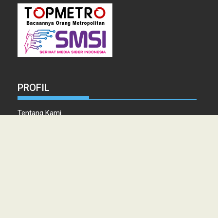
PROFIL
Tentang Kami
Tim Redaksi
Kontak
Info Iklan
Disclaimer
Pedoman Pemberitaan media Siber
Copyright © 2021 topmetro.news - Portal Berita Sumut Terpercaya