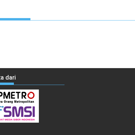
a dari