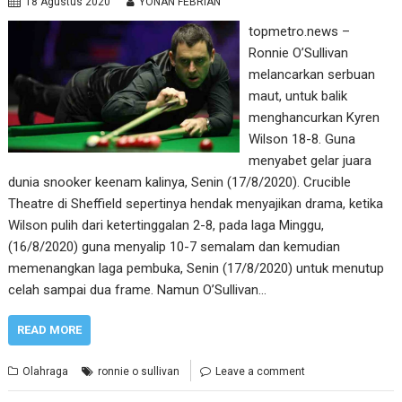
18 Agustus 2020
YONAN FEBRIAN
topmetro.news –
Ronnie O’Sullivan
melancarkan serbuan
maut, untuk balik
menghancurkan Kyren
Wilson 18-8. Guna
menyabet gelar juara
dunia snooker keenam kalinya, Senin (17/8/2020). Crucible
Theatre di Sheffield sepertinya hendak menyajikan drama, ketika
Wilson pulih dari ketertinggalan 2-8, pada laga Minggu,
(16/8/2020) guna menyalip 10-7 semalam dan kemudian
memenangkan laga pembuka, Senin (17/8/2020) untuk menutup
celah sampai dua frame. Namun O’Sullivan…
READ MORE
Olahraga
ronnie o sullivan
Leave a comment