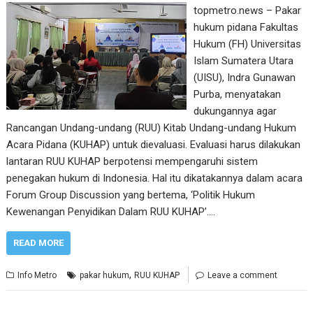
topmetro.news – Pakar
hukum pidana Fakultas
Hukum (FH) Universitas
Islam Sumatera Utara
(UISU), Indra Gunawan
Purba, menyatakan
dukungannya agar
Rancangan Undang-undang (RUU) Kitab Undang-undang Hukum
Acara Pidana (KUHAP) untuk dievaluasi. Evaluasi harus dilakukan
lantaran RUU KUHAP berpotensi mempengaruhi sistem
penegakan hukum di Indonesia. Hal itu dikatakannya dalam acara
Forum Group Discussion yang bertema, ‘Politik Hukum
Kewenangan Penyidikan Dalam RUU KUHAP’.…
READ MORE
,
Info Metro
pakar hukum
RUU KUHAP
Leave a comment