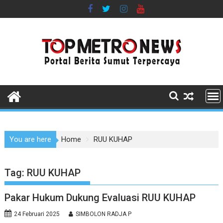
Skip
to
content
You are here
Home
RUU KUHAP
Tag:
RUU KUHAP
Pakar Hukum Dukung Evaluasi RUU KUHAP
24 Februari 2025
SIMBOLON RADJA P