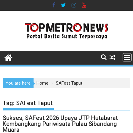
Skip
to
content
You are here
Home
SAFest Taput
Tag:
SAFest Taput
Sukses, SAFest 2026 Upaya JTP Hutabarat
Kembangkang Pariwisata Pulau Sibandang
Muara