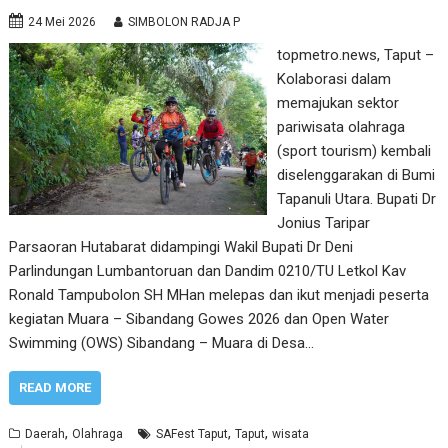
24 Mei 2026
SIMBOLON RADJA P
topmetro.news, Taput –
‎Kolaborasi dalam
memajukan sektor
pariwisata olahraga
(sport tourism) kembali
diselenggarakan di Bumi
Tapanuli Utara. Bupati Dr
Jonius Taripar
Parsaoran Hutabarat didampingi Wakil Bupati Dr Deni
Parlindungan Lumbantoruan dan Dandim 0210/TU Letkol Kav
Ronald Tampubolon SH MHan melepas dan ikut menjadi peserta
kegiatan Muara – Sibandang Gowes 2026 dan Open Water
Swimming (OWS) Sibandang – Muara di Desa…
READ MORE
,
,
,
Daerah
Olahraga
SAFest Taput
Taput
wisata