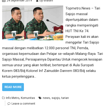
24 September 2019
Dp silalahi
Topmetro.News – Tari
Sajojo massal
dipertunjukkan dalam
rangka memperingati
HUT TNI Ke 74.
Perayaan kali ini akan
menggelar Tari Sajojo
massal dengan melibatkan 12.000 personel TNI, Pemda,
organisasi kepemudaan dan Pelajar se-wilayah Malang-Raya. Tari
Sajojo Massal, Persiapannya Dipantau Untuk mengecek kesiapan
semua unsur yang akan terlibat, bertempat di Aula Suropati
Korem 083/Bdj Kolonel Inf Zainuddin Danrem 083/Bdj selaku
ketua penyelenggara…
READ MORE
,
,
,
Info Metro
Komunitas
news
sajojo
tarian
Leave a comment