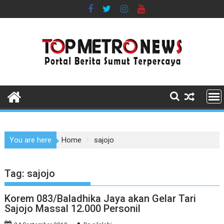
Skip
to
content
You are here
Home
sajojo
Tag:
sajojo
Korem 083/Baladhika Jaya akan Gelar Tari
Sajojo Massal 12.000 Personil