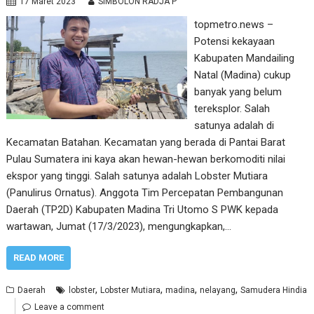
17 Maret 2023
SIMBOLON RADJA P
topmetro.news –
Potensi kekayaan
Kabupaten Mandailing
Natal (Madina) cukup
banyak yang belum
tereksplor. Salah
satunya adalah di
Kecamatan Batahan. Kecamatan yang berada di Pantai Barat
Pulau Sumatera ini kaya akan hewan-hewan berkomoditi nilai
ekspor yang tinggi. Salah satunya adalah Lobster Mutiara
(Panulirus Ornatus). Anggota Tim Percepatan Pembangunan
Daerah (TP2D) Kabupaten Madina Tri Utomo S PWK kepada
wartawan, Jumat (17/3/2023), mengungkapkan,…
READ MORE
,
,
,
,
Daerah
lobster
Lobster Mutiara
madina
nelayang
Samudera Hindia
Leave a comment