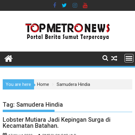
Skip
to
content
You are here
Home
Samudera Hindia
Tag:
Samudera Hindia
Lobster Mutiara Jadi Kepingan Surga di
Kecamatan Batahan.