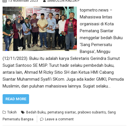
13 November 2023
SIMBOLON RADJA P
topmetro.news –
Mahasiswa lintas
organisasi di Kota
Pematang Siantar
menggelar bedah Buku
‘Sang Pemersatu
Bangsa’, Minggu
(12/11/2023). Buku itu adalah karya Sekretaris Gerindra Sumut
Sugiat Santoso SE MSP. Turut hadir selaku pembedah buku,
antara lain, Ahmad M Rizky Sitio SH dan Ketua HMI Cabang
Siantar Muhammad Syafi’i SKom. Juga ada kader GMKI, Pemuda
Muslimin, dan puluhan mahasiswa lainnya. Sugiat selaku…
READ MORE
,
,
,
Tokoh
Bedah Buku
pematang siantar
prabowo subianto
Sang
Pemersatu Bangsa
Leave a comment