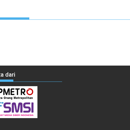
a dari