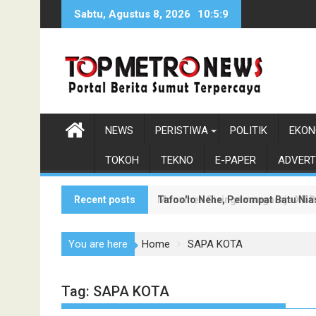
Skip
Sabtu, Agustus 8, 2026
10:5:10
to
content
NEWS
PERISTIWA
POLITIK
EKON
TOKOH
TEKNO
E-PAPER
ADVERT
Recent posts
Tafoo'lo Nehe, Pelompat Batu Ni
Monumen Sisingamangaraja XII Be
You are here
Home
SAPA KOTA
Tag:
SAPA KOTA