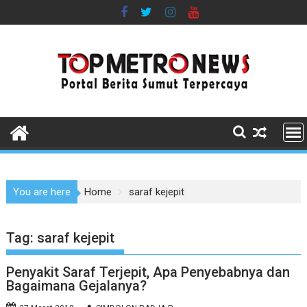
Skip
to
content
You are here
Home
saraf kejepit
Tag:
saraf kejepit
Penyakit Saraf Terjepit, Apa Penyebabnya dan
Bagaimana Gejalanya?