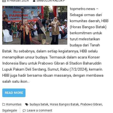
8 Februari 2024
SIMBOLON RADJA P
topmetro.news –
Sebagai ormas dari
komunitas daerah, HBB
(Horas Bangso Batak)
berkomitmen untuk
turut melestarikan
budaya dari Tanah
Batak. Itu sebabnya, dalam setiap kegiatannya, HBB selalu
menampilkan unsur budaya. Termasuk dalam acara Konser
Indonesia Baru untuk Prabowo Gibran di Stadion Baharuddin
Lupuk Pakam Deli Serdang, Sumut, Rabu (7/2/2024), kemarin.
HBB juga hadir bersama ribuan massanya, dengan membawa
salah satu ikon…
READ MORE
,
,
,
Komunitas
budaya batak
Horas Bangso Batak
Prabowo Gibran
Sigalegale
Leave a comment