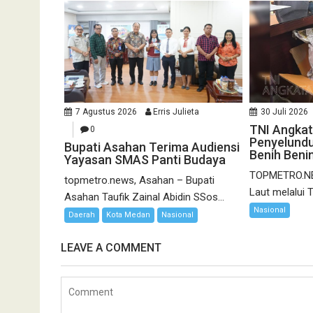
7 Agustus 2026
Erris Julieta
30 Juli 2026
TNI Angkat
0
Penyelundu
Bupati Asahan Terima Audiensi
Benih Beni
Yayasan SMAS Panti Budaya
TOPMETRO.NE
topmetro.news, Asahan – Bupati
Laut melalui T
Asahan Taufik Zainal Abidin SSos...
Nasional
Daerah
Kota Medan
Nasional
LEAVE A COMMENT