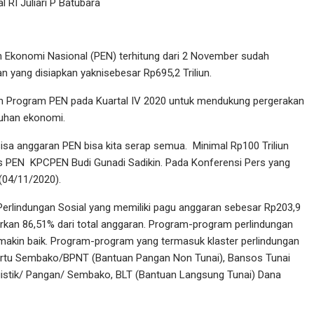
l RI Juliari P Batubara
n Ekonomi Nasional (PEN) terhitung dari 2 November sudah
an yang disiapkan yaknisebesar Rp695,2 Triliun.
n Program PEN pada Kuartal IV 2020 untuk mendukung pergerakan
uhan ekonomi.
isa anggaran PEN bisa kita serap semua. Minimal Rp100 Triliun
tgas PEN KPCPEN Budi Gunadi Sadikin. Pada Konferensi Pers yang
 (04/11/2020).
Perlindungan Sosial yang memiliki pagu anggaran sebesar Rp203,9
salurkan 86,51% dari total anggaran. Program-program perlindungan
semakin baik. Program-program yang termasuk klaster perlindungan
 Kartu Sembako/BPNT (Bantuan Pangan Non Tunai), Bansos Tunai
stik/ Pangan/ Sembako, BLT (Bantuan Langsung Tunai) Dana