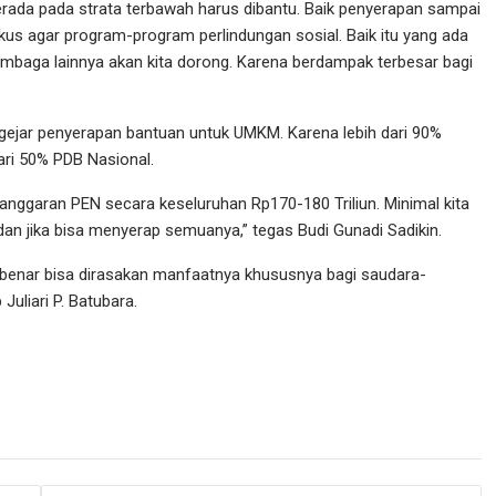
ada pada strata terbawah harus dibantu. Baik penyerapan sampai
kus agar program-program perlindungan sosial. Baik itu yang ada
baga lainnya akan kita dorong. Karena berdampak terbesar bagi
ngejar penyerapan bantuan untuk UMKM. Karena lebih dari 90%
ari 50% PDB Nasional.
sa anggaran PEN secara keseluruhan Rp170-180 Triliun. Minimal kita
an jika bisa menyerap semuanya,” tegas Budi Gunadi Sadikin.
benar bisa dirasakan manfaatnya khususnya bagi saudara-
uliari P. Batubara.