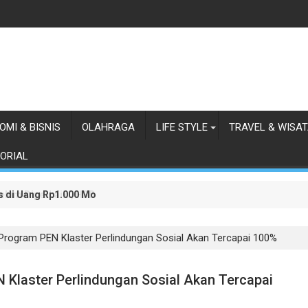
OMI & BISNIS
OLAHRAGA
LIFE STYLE
TRAVEL & WISA
ORIAL
as di Uang Rp1.000 Mohon ke Prabowo Diundang Upacara HUT ke-81 
lum Diperbaiki, HBB Ajak Orang Batak Menyikapi Ketidakperdulian
: Program PEN Klaster Perlindungan Sosial Akan Tercapai 100%
N Klaster Perlindungan Sosial Akan Tercapai