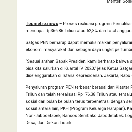
Menteri Sosia
Topmetro.news
– Proses realisasi program Pemuliha
mencapai Rp366,86 Triliun atau 52,8% dari total anggar
Satgas PEN berharap dapat memaksimalkan penyalura
ekonomi masyarakat dan sebagai daya ungkit pertumb
“Sesuai arahan Bapak Presiden, kami berharap bahwa s
bisa kita salurkan di Kuartal IV 2020,” jelas Ketua Sa
diselenggarakan di Istana Kepresidenan, Jakarta, Rabu
Penyaluran program PEN terbesar berasal dari Klaster 
Triliun dan telah terealisasi Rp176,38 Triliun atau ter
sosial dari bulan ke bulan terus terpenetrasi dengan 
sosial antara lain, PKH (Program Keluarga Harapan),
Non-Jabodetabek, Bansos Sembako Jabodetabek, Logi
Desa, dan Diskon Listrik.