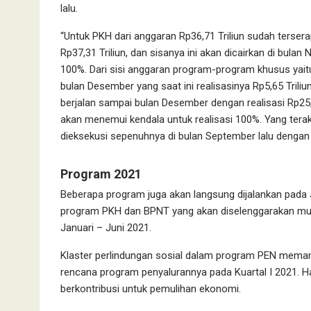
lalu.
“Untuk PKH dari anggaran Rp36,71 Triliun sudah terser
Rp37,31 Triliun, dan sisanya ini akan dicairkan di bul
100%. Dari sisi anggaran program-program khusus yait
bulan Desember yang saat ini realisasinya Rp5,65 Trili
berjalan sampai bulan Desember dengan realisasi Rp25,86 
akan menemui kendala untuk realisasi 100%. Yang ter
dieksekusi sepenuhnya di bulan September lalu dengan a
Program 2021
Beberapa program juga akan langsung dijalankan pada J
program PKH dan BPNT yang akan diselenggarakan mul
Januari – Juni 2021.
Klaster perlindungan sosial dalam program PEN memang
rencana program penyalurannya pada Kuartal I 2021. H
berkontribusi untuk pemulihan ekonomi.