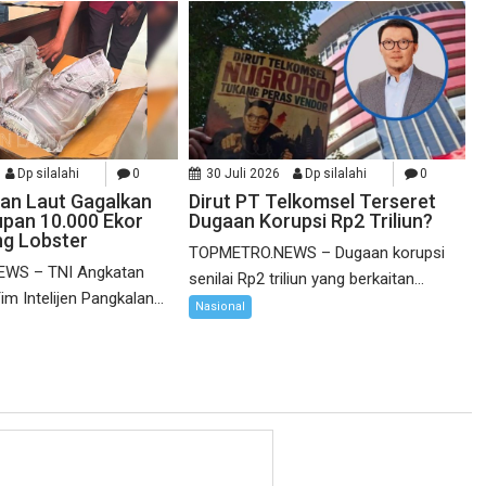
Dp silalahi
0
30 Juli 2026
Dp silalahi
0
an Laut Gagalkan
Dirut PT Telkomsel Terseret
pan 10.000 Ekor
Dugaan Korupsi Rp2 Triliun?
ng Lobster
TOPMETRO.NEWS – Dugaan korupsi
WS – TNI Angkatan
senilai Rp2 triliun yang berkaitan...
im Intelijen Pangkalan...
Nasional