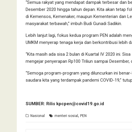
“Semua rakyat yang mendapat dampak terbesar dan ber
Desember 2020 hingga tahun depan. Kita akan tetap fo
di Kemensos, Kemenaker, maupun Kementerian dan Lem
masyarakat terbawah,” imbuh Budi Gunadi Sadikin.
Lebih lanjut lagi, fokus kedua program PEN adalah me
UMKM menyerap tenaga kerja dan berkontribusi lebih d
“Kita masih ada sisa 2 bulan di Kuartal IV 2020 ini. Si
mengejar penyerapan Rp100 Triliun sampai Desember, d
“Semoga program-program yang diluncurkan ini benar-
saudara kita yang terdampak pandemi COVID-19,” tutup J
SUMBER: Rilis kpcpen@covid19.go.id
,
Nasional
menteri sosial
PEN