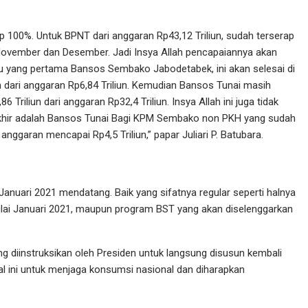
ap 100%. Untuk BPNT dari anggaran Rp43,12 Triliun, sudah terserap
an November dan Desember. Jadi Insya Allah pencapaiannya akan
u yang pertama Bansos Sembako Jabodetabek, ini akan selesai di
un dari anggaran Rp6,84 Triliun. Kemudian Bansos Tunai masih
Triliun dari anggaran Rp32,4 Triliun. Insya Allah ini juga tidak
akhir adalah Bansos Tunai Bagi KPM Sembako non PKH yang sudah
nggaran mencapai Rp4,5 Triliun,” papar Juliari P. Batubara.
anuari 2021 mendatang. Baik yang sifatnya regular seperti halnya
ai Januari 2021, maupun program BST yang akan diselenggarkan
 diinstruksikan oleh Presiden untuk langsung disusun kembali
al ini untuk menjaga konsumsi nasional dan diharapkan