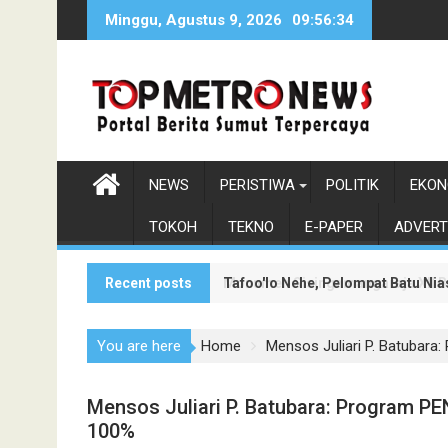
Skip
Minggu, Agustus 9, 2026
09:56:36
to
content
NEWS
PERISTIWA
POLITIK
EKON
TOKOH
TEKNO
E-PAPER
ADVERT
Recent posts
Tafoo'lo Nehe, Pelompat Batu Ni
Monumen Sisingamangaraja XII Be
You are here
Home
Mensos Juliari P. Batubara
Mensos Juliari P. Batubara: Program PE
100%