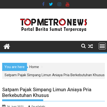
Skip
to
content
You are here
Home
Satpam Pajak Simpang Limun Aniaya Pria Berkebutuhan Khusus
Satpam Pajak Simpang Limun Aniaya Pria
Berkebutuhan Khusus
26 Juni 2021
Dp silalahi