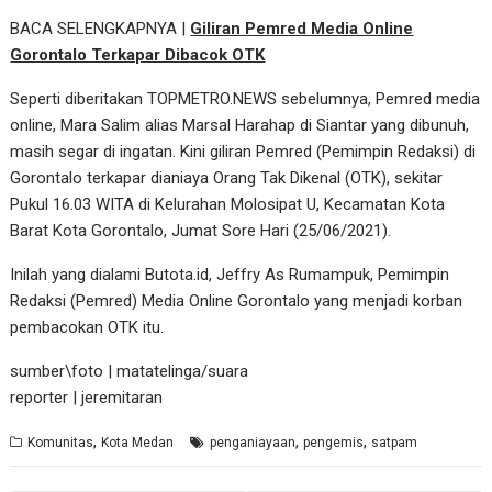
BACA SELENGKAPNYA |
Giliran Pemred Media Online
Gorontalo Terkapar Dibacok OTK
Seperti diberitakan TOPMETRO.NEWS sebelumnya, Pemred media
online, Mara Salim alias Marsal Harahap di Siantar yang dibunuh,
masih segar di ingatan. Kini giliran Pemred (Pemimpin Redaksi) di
Gorontalo terkapar dianiaya Orang Tak Dikenal (OTK), sekitar
Pukul 16.03 WITA di Kelurahan Molosipat U, Kecamatan Kota
Barat Kota Gorontalo, Jumat Sore Hari (25/06/2021).
Inilah yang dialami Butota.id, Jeffry As Rumampuk, Pemimpin
Redaksi (Pemred) Media Online Gorontalo yang menjadi korban
pembacokan OTK itu.
sumber\foto | matatelinga/suara
reporter | jeremitaran
,
,
,
Komunitas
Kota Medan
penganiayaan
pengemis
satpam