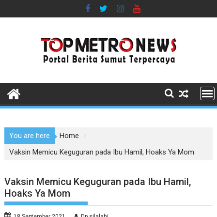
Skip
to
content
You are here
Home
Vaksin Memicu Keguguran pada Ibu Hamil, Hoaks Ya Mom
Vaksin Memicu Keguguran pada Ibu Hamil,
Hoaks Ya Mom
18 September 2021
Dp silalahi