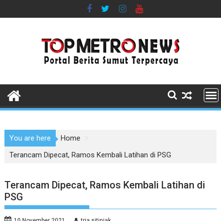
Skip
to
content
You are here
Home
Terancam Dipecat, Ramos Kembali Latihan di PSG
Terancam Dipecat, Ramos Kembali Latihan di
PSG
10 November 2021
tria sitinjak