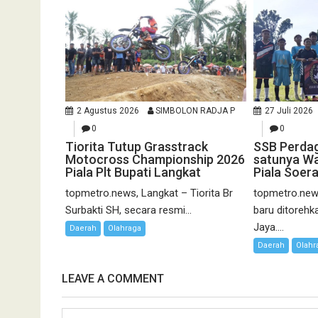
2 Agustus 2026
SIMBOLON RADJA P
27 Juli 2026
0
0
Tiorita Tutup Grasstrack
SSB Perda
Motocross Championship 2026
satunya Wa
Piala Plt Bupati Langkat
Piala Soer
topmetro.news, Langkat – Tiorita Br
topmetro.new
Surbakti SH, secara resmi...
baru ditoreh
Jaya....
Daerah
Olahraga
Daerah
Olahr
LEAVE A COMMENT