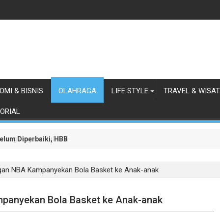
OMI & BISNIS
OLAHRAGA
LIFE STYLE
TRAVEL & WISA
ORIAL
lum Diperbaiki, HBB Ajak Orang Batak Menyikapi Ketidakperdulian
orong Negara Buka Dialog dalam Penyelesaian BLBI
gan NBA Kampanyekan Bola Basket ke Anak-anak
panyekan Bola Basket ke Anak-anak