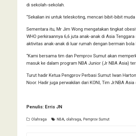
di sekolah-sekolah.
“Sekalian ini untuk teleskoting, mencari bibit-bibit mud
Sementara itu, Mr Jim Wong mengatakan tingkat obesit
WHO perkiraannya 6,6 juta anak-anak di Asia Tenggar
aktivitas anak-anak di luar rumah dengan bermain bola 
“Kami bersama tim dan Pemprov Sumut akan memperkena
masuk ke dalam program NBA Junior (Jr NBA Asia) term
Turut hadir Ketua Pengprov Perbasi Sumut Iwan Hart
Noor. Hadir juga perwakilan dari KONI, Tim Jr.NBA Asi
Penulis: Erris JN
,
,
Olahraga
NBA
olahraga
Pemprov Sumut