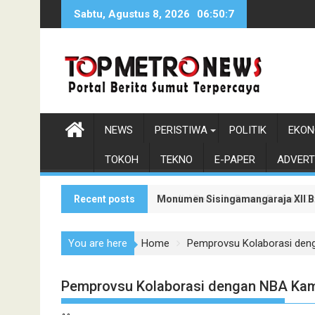
Skip
Sabtu, Agustus 8, 2026
06:50:9
to
content
NEWS
PERISTIWA
POLITIK
EKON
TOKOH
TEKNO
E-PAPER
ADVERT
Recent posts
Monumen Sisingamangaraja XII Be
Pendiri Beranda Ruang Diskusi D
You are here
Home
Pemprovsu Kolaborasi den
Pemprovsu Kolaborasi dengan NBA Kam