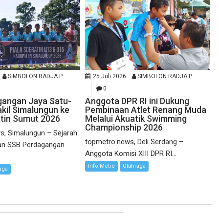
SIMBOLON RADJA P
25 Juli 2026
SIMBOLON RADJA P
0
gangan Jaya Satu-
Anggota DPR RI ini Dukung
kil Simalungun ke
Pembinaan Atlet Renang Muda
atin Sumut 2026
Melalui Akuatik Swimming
Championship 2026
s, Simalungun – Sejarah
topmetro.news, Deli Serdang –
kan SSB Perdagangan
Anggota Komisi XIII DPR RI...
Info Metro
Olahraga
aga