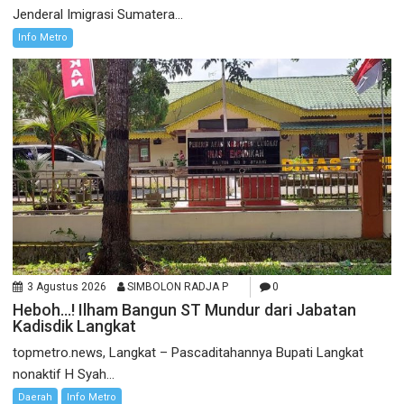
Jenderal Imigrasi Sumatera...
Info Metro
3 Agustus 2026
SIMBOLON RADJA P
0
Heboh…! Ilham Bangun ST Mundur dari Jabatan
Kadisdik Langkat
topmetro.news, Langkat – Pascaditahannya Bupati Langkat
nonaktif H Syah...
Daerah
Info Metro