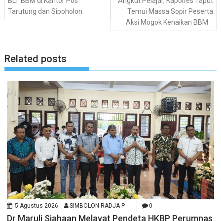
BLT BBM di Kantor Pos
Angkut Pelajar, Kapolres Taput
Tarutung dan Sipoholon
Temui Massa Sopir Peserta
Aksi Mogok Kenaikan BBM
Related posts
5 Agustus 2026
SIMBOLON RADJA P
0
Dr Maruli Siahaan Melayat Pendeta HKBP Perumnas