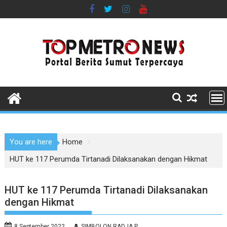
Skip
to
content
You are here
Home
HUT ke 117 Perumda Tirtanadi Dilaksanakan dengan Hikmat
HUT ke 117 Perumda Tirtanadi Dilaksanakan
dengan Hikmat
8 September 2022
SIMBOLON RADJA P