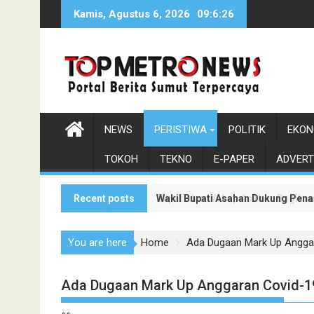
Skip
Kamis, Agustus 6, 2026
09:6:27
to
content
NEWS
PERISTIWA
POLITIK
EKON
TOKOH
TEKNO
E-PAPER
ADVERT
Recent posts
Wakil Bupati Asahan Dukung Pen
Bupati dan Wabup Asahan Bagikan
You are here
Home
Ada Dugaan Mark Up Anggar
Ada Dugaan Mark Up Anggaran Covid-19