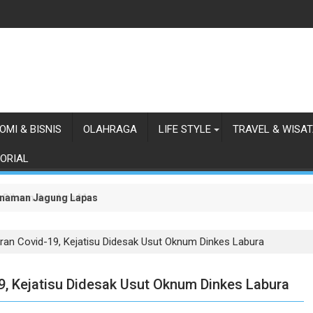
OMI & BISNIS
OLAHRAGA
LIFE STYLE
TRAVEL & WISA
ORIAL
anaman Jagung Lapas Labuhan Ruku
 Ribuan Bendera Merah Putih
an Covid-19, Kejatisu Didesak Usut Oknum Dinkes Labura
, Kejatisu Didesak Usut Oknum Dinkes Labura