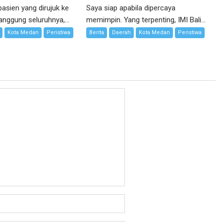
pasien yang dirujuk ke
Saya siap apabila dipercaya
nggung seluruhnya,...
memimpin. Yang terpenting, IMI Bali...
Kota Medan
Peristiwa
Berita
Daerah
Kota Medan
Peristiwa