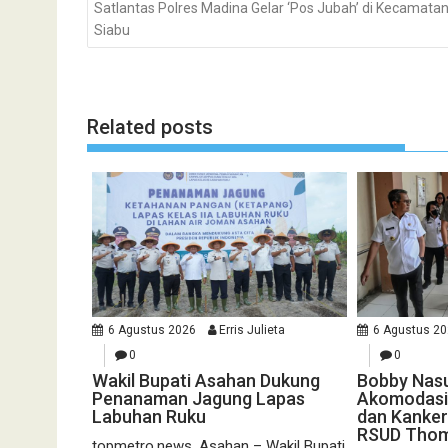
Satlantas Polres Madina Gelar ‘Pos Jubah’ di Kecamata
Siabu
Related posts
6 Agustus 2026
Erris Julieta
6 Agustus 2
0
0
Wakil Bupati Asahan Dukung
Bobby Nasu
Penanaman Jagung Lapas
Akomodasi
Labuhan Ruku
dan Kanker 
RSUD Tho
topmetro.news, Asahan – Wakil Bupati