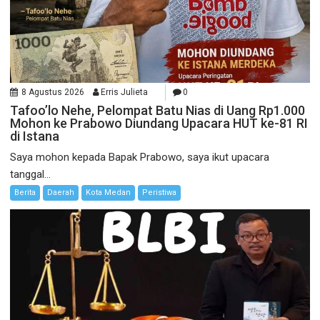
8 Agustus 2026
Erris Julieta
0
Tafoo’lo Nehe, Pelompat Batu Nias di Uang Rp1.000
Mohon ke Prabowo Diundang Upacara HUT ke-81 RI
di Istana
Saya mohon kepada Bapak Prabowo, saya ikut upacara
tanggal...
Berita
Daerah
Kota Medan
Peristiwa