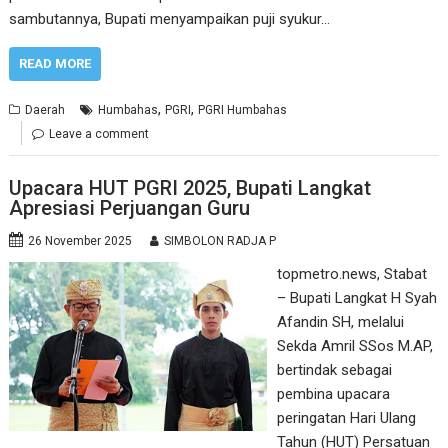
sambutannya, Bupati menyampaikan puji syukur…
READ MORE
,
,
Daerah
Humbahas
PGRI
PGRI Humbahas
Leave a comment
Upacara HUT PGRI 2025, Bupati Langkat
Apresiasi Perjuangan Guru
26 November 2025
SIMBOLON RADJA P
topmetro.news, Stabat
– Bupati Langkat H Syah
Afandin SH, melalui
Sekda Amril SSos M.AP,
bertindak sebagai
pembina upacara
peringatan Hari Ulang
Tahun (HUT) Persatuan