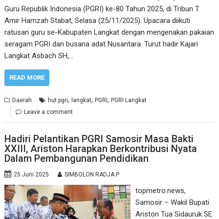
Guru Republik Indonesia (PGRI) ke-80 Tahun 2025, di Tribun T
Amir Hamzah Stabat, Selasa (25/11/2025). Upacara diikuti
ratusan guru se-Kabupaten Langkat dengan mengenakan pakaian
seragam PGRI dan busana adat Nusantara. Turut hadir Kajari
Langkat Asbach SH,…
READ MORE
,
,
,
Daerah
hut pgri
langkat
PGRI
PGRI Langkat
Leave a comment
Hadiri Pelantikan PGRI Samosir Masa Bakti
XXIII, Ariston Harapkan Berkontribusi Nyata
Dalam Pembangunan Pendidikan
25 Juni 2025
SIMBOLON RADJA P
topmetro.news,
Samosir – Wakil Bupati
Ariston Tua Sidauruk SE