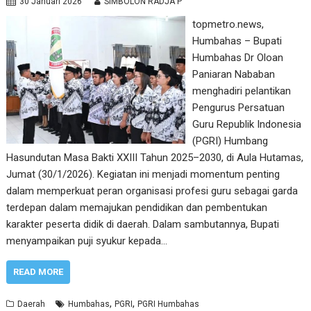
30 Januari 2026
SIMBOLON RADJA P
topmetro.news,
Humbahas – Bupati
Humbahas Dr Oloan
Paniaran Nababan
menghadiri pelantikan
Pengurus Persatuan
Guru Republik Indonesia
(PGRI) Humbang
Hasundutan Masa Bakti XXIII Tahun 2025–2030, di Aula Hutamas,
Jumat (30/1/2026). Kegiatan ini menjadi momentum penting
dalam memperkuat peran organisasi profesi guru sebagai garda
terdepan dalam memajukan pendidikan dan pembentukan
karakter peserta didik di daerah. Dalam sambutannya, Bupati
menyampaikan puji syukur kepada…
READ MORE
,
,
Daerah
Humbahas
PGRI
PGRI Humbahas