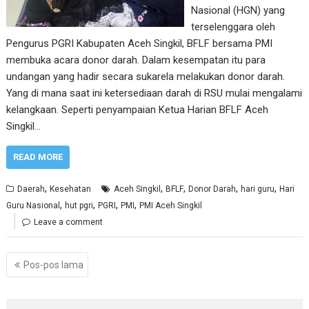
Nasional (HGN) yang
terselenggara oleh
Pengurus PGRI Kabupaten Aceh Singkil, BFLF bersama PMI
membuka acara donor darah. Dalam kesempatan itu para
undangan yang hadir secara sukarela melakukan donor darah.
Yang di mana saat ini ketersediaan darah di RSU mulai mengalami
kelangkaan. Seperti penyampaian Ketua Harian BFLF Aceh
Singkil…
READ MORE
,
,
,
,
,
Daerah
Kesehatan
Aceh Singkil
BFLF
Donor Darah
hari guru
Hari
,
,
,
,
Guru Nasional
hut pgri
PGRI
PMI
PMI Aceh Singkil
Leave a comment
Navigasi
Pos-pos lama
pos