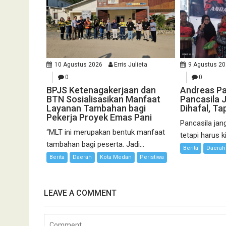
10 Agustus 2026
Erris Julieta
9 Agustus 2
0
0
BPJS Ketenagakerjaan dan
Andreas Pa
BTN Sosialisasikan Manfaat
Pancasila 
Layanan Tambahan bagi
Dihafal, Ta
Pekerja Proyek Emas Pani
Pancasila jan
“MLT ini merupakan bentuk manfaat
tetapi harus k
tambahan bagi peserta. Jadi...
Berita
Daerah
Berita
Daerah
Kota Medan
Peristiwa
LEAVE A COMMENT