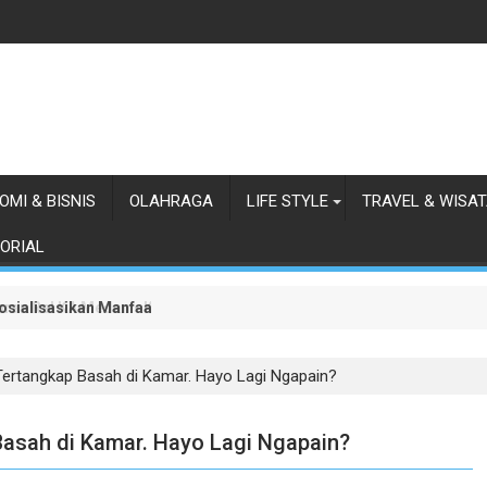
OMI & BISNIS
OLAHRAGA
LIFE STYLE
TRAVEL & WISA
ORIAL
osialisasikan Manfaat Layanan Tambahan bagi Pekerja Proyek Ema
an Rel KA Medan - Kualanamu, Ganja, Paket Sabu, Hingga Senjata D
rtangkap Basah di Kamar. Hayo Lagi Ngapain?
asah di Kamar. Hayo Lagi Ngapain?