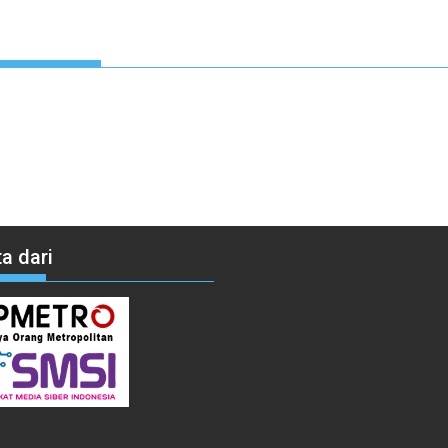
a dari