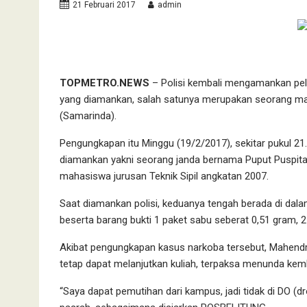
21 Februari 2017
admin
TOPMETRO.NEWS
– Polisi kembali mengamankan pelak
yang diamankan, salah satunya merupakan seorang mah
(Samarinda).
Pengungkapan itu Minggu (19/2/2017), sekitar pukul 21.
diamankan yakni seorang janda bernama Puput Puspit
mahasiswa jurusan Teknik Sipil angkatan 2007.
Saat diamankan polisi, keduanya tengah berada di dal
beserta barang bukti 1 paket sabu seberat 0,51 gram, 2 u
Akibat pengungkapan kasus narkoba tersebut, Mahend
tetap dapat melanjutkan kuliah, terpaksa menunda kemb
“Saya dapat pemutihan dari kampus, jadi tidak di DO (dr