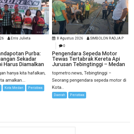
026
Erris Julieta
8 Agustus 2026
SIMBOLON RADJA P
0
ndapotan Purba:
Pengendara Sepeda Motor
Jangan Sekadar
Tewas Tertabrak Kereta Api
pi Harus Diamalkan
Jurusan Tebingtinggi – Medan
gan hanya kita hafalkan,
topmetro.news, Tebingtinggi –
ita amalkan....
Seorang pengendara sepeda motor di
Kota...
Kota Medan
Peristiwa
Daerah
Peristiwa