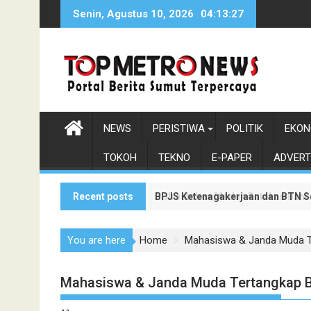
Skip
Senin, Agustus 10, 2026
04:13:27
to
content
NEWS
PERISTIWA
POLITIK
EKON
TOKOH
TEKNO
E-PAPER
ADVERT
Recent posts
BPJS Ketenagakerjaan dan BTN S
Polrestabes Medan Ratakan Bantar
You are here
Home
Mahasiswa & Janda Muda Te
Mahasiswa & Janda Muda Tertangkap B