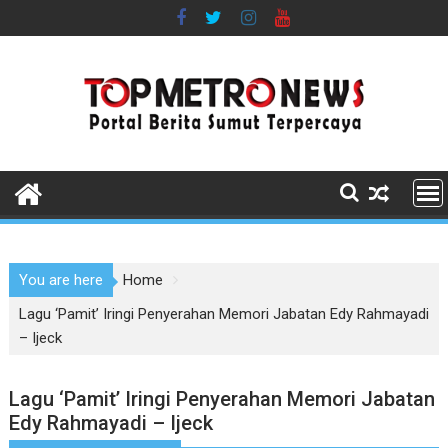
Skip
to
content
You are here
Home
Lagu ‘Pamit’ Iringi Penyerahan Memori Jabatan Edy Rahmayadi
– Ijeck
Lagu ‘Pamit’ Iringi Penyerahan Memori Jabatan
Edy Rahmayadi – Ijeck