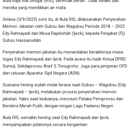
Aula Raja Inal Siregar (RIS), serentak berdiri. Tidak sedikit dari
mereka yang menitikkan air mata.
Selasa (5/9/2023) sore itu, di Aula RIS, dilaksanakan Penyerahan
Memori Jabatan oleh Gubsu dan Wagubsu Periode 2018 – 2023
Edy Rahnayadi dan Musa Rajekshah (Ijeck), kepada Penjabat (Pj)
Gubsu Hassanuddin.
Penyerahan memori jabatan itu menandakan berakhirnya masa
tugas Edy Rahmayadi dan Ijeck. Pada acara itu hadir Ketua DPRD
Sumut, Sekdaprovsu Arief S Trinugroho. Juga para pimpinan OPD
dan ratusan Aparatur Sipil Negara (ASN).
Suasana hening sudah mulai terasa saat Gubsu – Wagubsu (Edy
Rahmayadi – Ijeck), melakukan prosesi penyerahan memori
jabatan. Yakni saat keduanya, mencium Pataka Pemprovsu dan
Bendera Merah Putih, dengan iringan Lagu Padamu Negeri.
Aula RIS, semakin hening saat Edy Rahmayadi dan Ijeck,
menyampaikan pidatonya secara bergantian.