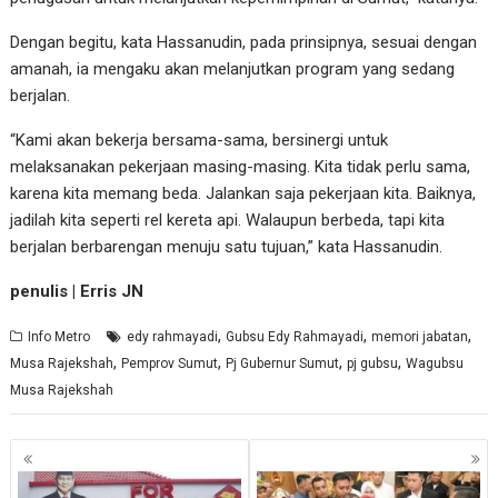
Dengan begitu, kata Hassanudin, pada prinsipnya, sesuai dengan
amanah, ia mengaku akan melanjutkan program yang sedang
berjalan.
“Kami akan bekerja bersama-sama, bersinergi untuk
melaksanakan pekerjaan masing-masing. Kita tidak perlu sama,
karena kita memang beda. Jalankan saja pekerjaan kita. Baiknya,
jadilah kita seperti rel kereta api. Walaupun berbeda, tapi kita
berjalan berbarengan menuju satu tujuan,” kata Hassanudin.
penulis | Erris JN
,
,
,
Info Metro
edy rahmayadi
Gubsu Edy Rahmayadi
memori jabatan
,
,
,
,
Musa Rajekshah
Pemprov Sumut
Pj Gubernur Sumut
pj gubsu
Wagubsu
Musa Rajekshah
Navigasi
pos