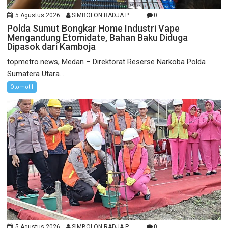
5 Agustus 2026
SIMBOLON RADJA P
0
Polda Sumut Bongkar Home Industri Vape
Mengandung Etomidate, Bahan Baku Diduga
Dipasok dari Kamboja
topmetro.news, Medan – Direktorat Reserse Narkoba Polda
Sumatera Utara...
Otomotif
5 Agustus 2026
SIMBOLON RADJA P
0