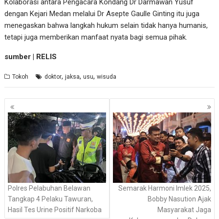
Kolaborasi antara Pengacara Kondang Dr Darmawan Yusuf
dengan Kejari Medan melalui Dr Asepte Gaulle Ginting itu juga
menegaskan bahwa langkah hukum selain tidak hanya humanis,
tetapi juga memberikan manfaat nyata bagi semua pihak.
sumber | RELIS
,
,
,
Tokoh
doktor
jaksa
usu
wisuda
Navigasi
pos
Polres Pelabuhan Belawan
Semarak Harmoni Imlek 2025,
Tangkap 4 Pelaku Tawuran,
Bobby Nasution Ajak
Hasil Tes Urine Positif Narkoba
Masyarakat Jaga