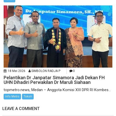
18 Mei 2026
SIMBOLON RADJA P
0
Pelantikan Dr Janpatar Simamora Jadi Dekan FH
UHN Dihadiri Perwakilan Dr Maruli Siahaan
topmetro.news, Medan – Anggota Komisi XIII DPR RI Kombes...
Info Metro
Tokoh
LEAVE A COMMENT