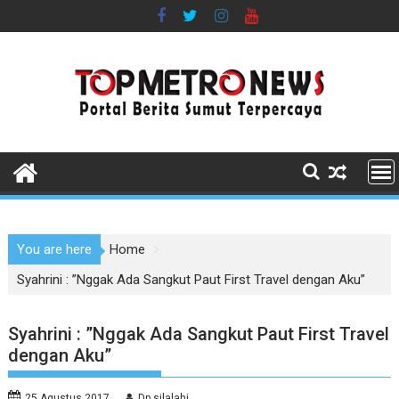
Skip
to
content
You are here
Home
Syahrini : ”Nggak Ada Sangkut Paut First Travel dengan Aku”
Syahrini : ”Nggak Ada Sangkut Paut First Travel
dengan Aku”
25 Agustus 2017
Dp silalahi