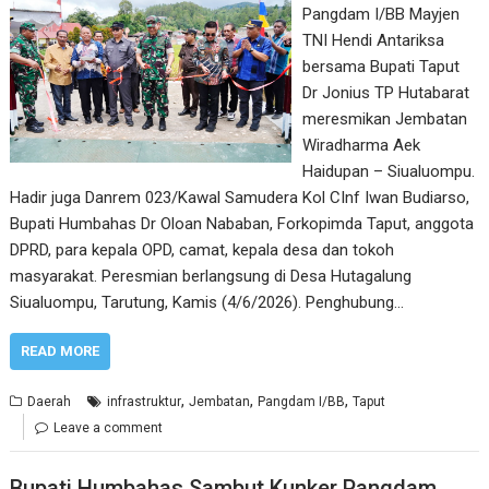
Pangdam I/BB Mayjen
TNI Hendi Antariksa
bersama Bupati Taput
Dr Jonius TP Hutabarat
meresmikan Jembatan
Wiradharma Aek
Haidupan – Siualuompu.
Hadir juga Danrem 023/Kawal Samudera Kol CInf Iwan Budiarso,
Bupati Humbahas Dr Oloan Nababan, Forkopimda Taput, anggota
DPRD, para kepala OPD, camat, kepala desa dan tokoh
masyarakat. Peresmian berlangsung di Desa Hutagalung
Siualuompu, Tarutung, Kamis (4/6/2026). Penghubung…
READ MORE
,
,
,
Daerah
infrastruktur
Jembatan
Pangdam I/BB
Taput
Leave a comment
Bupati Humbahas Sambut Kunker Pangdam