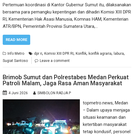
Pertemuan koordinasi di Kantor Gubernur Sumut itu, dilaksanakan
bersama para pemangku kepentingan dan dihadiri Komisi XIII DPR
RI, Kementerian Hak Asasi Manusia, Komnas HAM, Kementerian
ATR/BPN, Pemerintah Provinsi Sumatera Utara,…
READ MORE
,
,
,
,
,
Info Metro
dpr ri
Komisi XIII DPR RI
Konflik
konflik agraria
labura
Sugiat Santoso
Leave a comment
Brimob Sumut dan Polrestabes Medan Perkuat
Patroli Malam, Jaga Rasa Aman Masyarakat
4 Juni 2026
SIMBOLON RADJA P
topmetro.news, Medan
– Dalam upaya menjaga
situasi keamanan dan
ketertiban masyarakat
tetap kondusif, personel