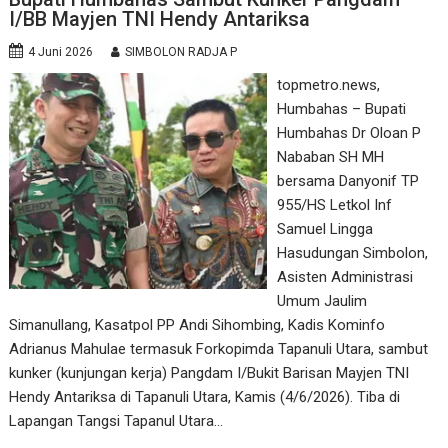
I/BB Mayjen TNI Hendy Antariksa
4 Juni 2026
SIMBOLON RADJA P
topmetro.news,
Humbahas – Bupati
Humbahas Dr Oloan P
Nababan SH MH
bersama Danyonif TP
955/HS Letkol Inf
Samuel Lingga
Hasudungan Simbolon,
Asisten Administrasi
Umum Jaulim
Simanullang, Kasatpol PP Andi Sihombing, Kadis Kominfo
Adrianus Mahulae termasuk Forkopimda Tapanuli Utara, sambut
kunker (kunjungan kerja) Pangdam I/Bukit Barisan Mayjen TNI
Hendy Antariksa di Tapanuli Utara, Kamis (4/6/2026). Tiba di
Lapangan Tangsi Tapanul Utara…