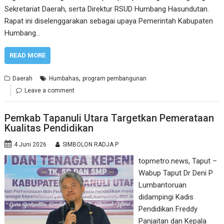
Sekretariat Daerah, serta Direktur RSUD Humbang Hasundutan.
Rapat ini diselenggarakan sebagai upaya Pemerintah Kabupaten
Humbang…
READ MORE
,
Daerah
Humbahas
program pembangunan
Leave a comment
Pemkab Tapanuli Utara Targetkan Pemerataan
Kualitas Pendidikan
4 Juni 2026
SIMBOLON RADJA P
topmetro.news, Taput –
Wabup Taput Dr Deni P
Lumbantoruan
didampingi Kadis
Pendidikan Freddy
Panjaitan dan Kepala