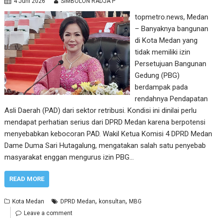
4 Juni 2026
SIMBOLON RADJA P
topmetro.news, Medan
– Banyaknya bangunan
di Kota Medan yang
tidak memiliki izin
Persetujuan Bangunan
Gedung (PBG)
berdampak pada
rendahnya Pendapatan
Asli Daerah (PAD) dari sektor retribusi. Kondisi ini dinilai perlu
mendapat perhatian serius dari DPRD Medan karena berpotensi
menyebabkan kebocoran PAD. Wakil Ketua Komisi 4 DPRD Medan
Dame Duma Sari Hutagalung, mengatakan salah satu penyebab
masyarakat enggan mengurus izin PBG…
READ MORE
,
,
Kota Medan
DPRD Medan
konsultan
MBG
Leave a comment