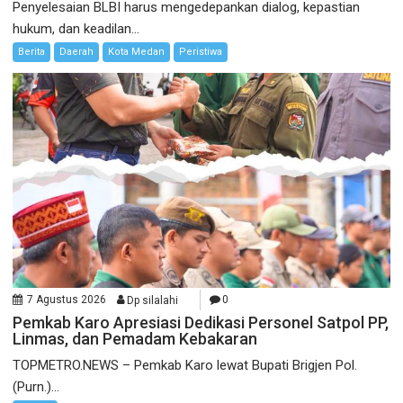
Penyelesaian BLBI harus mengedepankan dialog, kepastian
hukum, dan keadilan...
Berita
Daerah
Kota Medan
Peristiwa
7 Agustus 2026
Dp silalahi
0
Pemkab Karo Apresiasi Dedikasi Personel Satpol PP,
Linmas, dan Pemadam Kebakaran
TOPMETRO.NEWS – Pemkab Karo lewat Bupati Brigjen Pol.
(Purn.)...