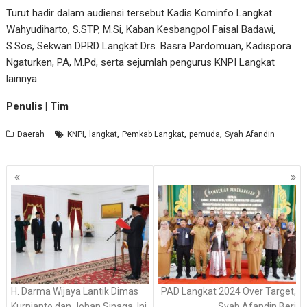
Turut hadir dalam audiensi tersebut Kadis Kominfo Langkat
Wahyudiharto, S.STP, M.Si, Kaban Kesbangpol Faisal Badawi,
S.Sos, Sekwan DPRD Langkat Drs. Basra Pardomuan, Kadispora
Ngaturken, PA, M.Pd, serta sejumlah pengurus KNPI Langkat
lainnya.
Penulis | Tim
,
,
,
,
Daerah
KNPI
langkat
Pemkab Langkat
pemuda
Syah Afandin
Navigasi
pos
H. Darma Wijaya Lantik Dimas
PAD Langkat 2024 Over Target,
Kurnianto dan Johan Sinaga, Ini
Syah Afandin Beri