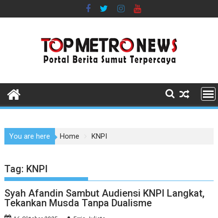
Skip
to
content
You are here
Home
KNPI
Tag:
KNPI
Syah Afandin Sambut Audiensi KNPI Langkat,
Tekankan Musda Tanpa Dualisme