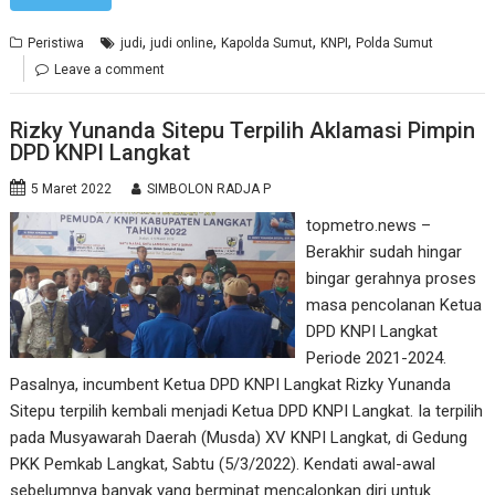
,
,
,
,
Peristiwa
judi
judi online
Kapolda Sumut
KNPI
Polda Sumut
Leave a comment
Rizky Yunanda Sitepu Terpilih Aklamasi Pimpin
DPD KNPI Langkat
5 Maret 2022
SIMBOLON RADJA P
topmetro.news –
Berakhir sudah hingar
bingar gerahnya proses
masa pencolanan Ketua
DPD KNPI Langkat
Periode 2021-2024.
Pasalnya, incumbent Ketua DPD KNPI Langkat Rizky Yunanda
Sitepu terpilih kembali menjadi Ketua DPD KNPI Langkat. Ia terpilih
pada Musyawarah Daerah (Musda) XV KNPI Langkat, di Gedung
PKK Pemkab Langkat, Sabtu (5/3/2022). Kendati awal-awal
sebelumnya banyak yang berminat mencalonkan diri untuk