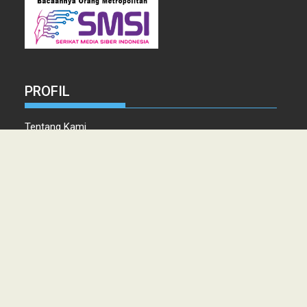
PROFIL
Tentang Kami
Tim Redaksi
Kontak
Info Iklan
Disclaimer
Pedoman Pemberitaan media Siber
Copyright © 2021 topmetro.news - Portal Berita Sumut Terpercaya
PT. PERSADA LINTAS MEDIA MEDAN.