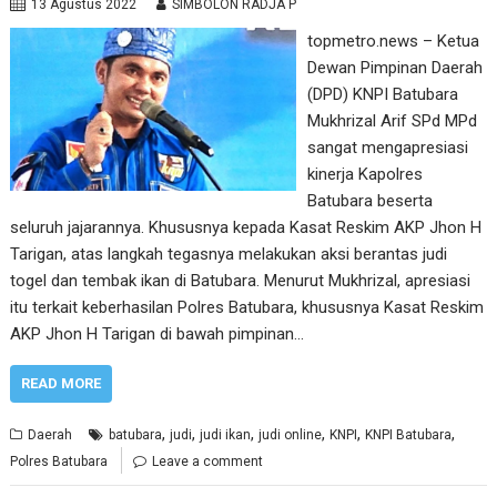
13 Agustus 2022
SIMBOLON RADJA P
topmetro.news – Ketua
Dewan Pimpinan Daerah
(DPD) KNPI Batubara
Mukhrizal Arif SPd MPd
sangat mengapresiasi
kinerja Kapolres
Batubara beserta
seluruh jajarannya. Khususnya kepada Kasat Reskim AKP Jhon H
Tarigan, atas langkah tegasnya melakukan aksi berantas judi
togel dan tembak ikan di Batubara. Menurut Mukhrizal, apresiasi
itu terkait keberhasilan Polres Batubara, khususnya Kasat Reskim
AKP Jhon H Tarigan di bawah pimpinan…
READ MORE
,
,
,
,
,
,
Daerah
batubara
judi
judi ikan
judi online
KNPI
KNPI Batubara
Polres Batubara
Leave a comment