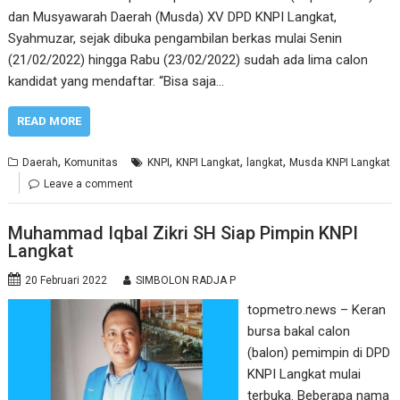
dan Musyawarah Daerah (Musda) XV DPD KNPI Langkat,
Syahmuzar, sejak dibuka pengambilan berkas mulai Senin
(21/02/2022) hingga Rabu (23/02/2022) sudah ada lima calon
kandidat yang mendaftar. “Bisa saja…
READ MORE
,
,
,
,
Daerah
Komunitas
KNPI
KNPI Langkat
langkat
Musda KNPI Langkat
Leave a comment
Muhammad Iqbal Zikri SH Siap Pimpin KNPI
Langkat
20 Februari 2022
SIMBOLON RADJA P
topmetro.news – Keran
bursa bakal calon
(balon) pemimpin di DPD
KNPI Langkat mulai
terbuka. Beberapa nama