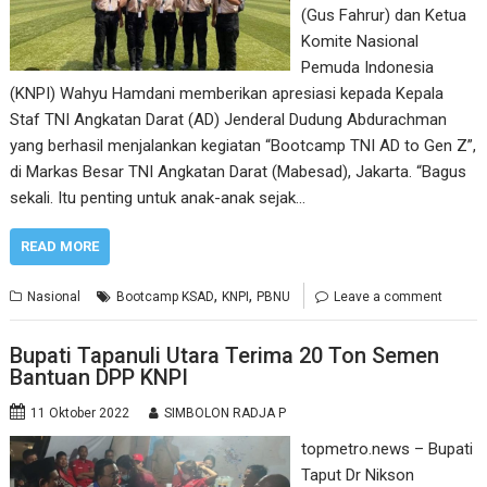
(Gus Fahrur) dan Ketua
Komite Nasional
Pemuda Indonesia
(KNPI) Wahyu Hamdani memberikan apresiasi kepada Kepala
Staf TNI Angkatan Darat (AD) Jenderal Dudung Abdurachman
yang berhasil menjalankan kegiatan “Bootcamp TNI AD to Gen Z”,
di Markas Besar TNI Angkatan Darat (Mabesad), Jakarta. “Bagus
sekali. Itu penting untuk anak-anak sejak…
READ MORE
,
,
Nasional
Bootcamp KSAD
KNPI
PBNU
Leave a comment
Bupati Tapanuli Utara Terima 20 Ton Semen
Bantuan DPP KNPI
11 Oktober 2022
SIMBOLON RADJA P
topmetro.news – Bupati
Taput Dr Nikson