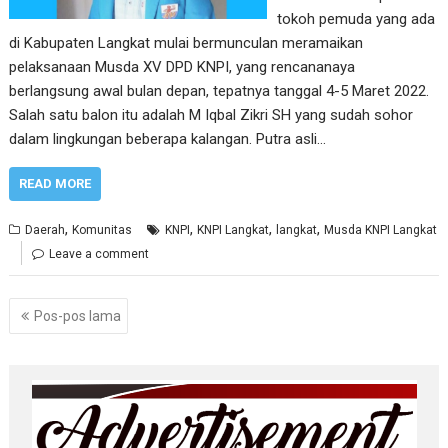
tokoh pemuda yang ada
di Kabupaten Langkat mulai bermunculan meramaikan
pelaksanaan Musda XV DPD KNPI, yang rencananaya
berlangsung awal bulan depan, tepatnya tanggal 4-5 Maret 2022.
Salah satu balon itu adalah M Iqbal Zikri SH yang sudah sohor
dalam lingkungan beberapa kalangan. Putra asli…
READ MORE
,
,
,
,
Daerah
Komunitas
KNPI
KNPI Langkat
langkat
Musda KNPI Langkat
Leave a comment
Navigasi
Pos-pos lama
pos