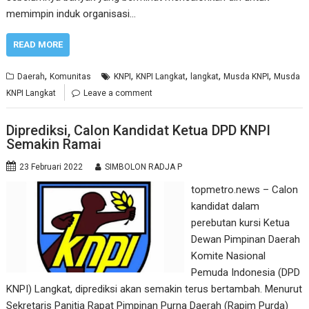
memimpin induk organisasi…
READ MORE
,
,
,
,
,
Daerah
Komunitas
KNPI
KNPI Langkat
langkat
Musda KNPI
Musda
KNPI Langkat
Leave a comment
Diprediksi, Calon Kandidat Ketua DPD KNPI
Semakin Ramai
23 Februari 2022
SIMBOLON RADJA P
topmetro.news – Calon
kandidat dalam
perebutan kursi Ketua
Dewan Pimpinan Daerah
Komite Nasional
Pemuda Indonesia (DPD
KNPI) Langkat, diprediksi akan semakin terus bertambah. Menurut
Sekretaris Panitia Rapat Pimpinan Purna Daerah (Rapim Purda)