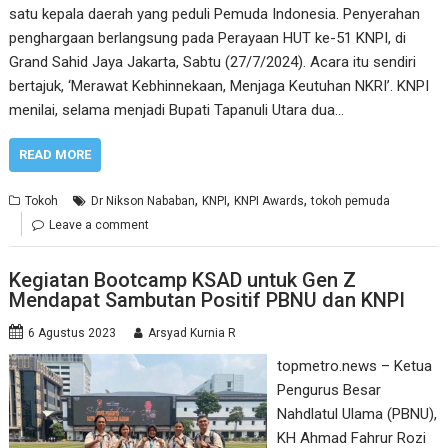
satu kepala daerah yang peduli Pemuda Indonesia. Penyerahan
penghargaan berlangsung pada Perayaan HUT ke-51 KNPI, di
Grand Sahid Jaya Jakarta, Sabtu (27/7/2024). Acara itu sendiri
bertajuk, ‘Merawat Kebhinnekaan, Menjaga Keutuhan NKRI’. KNPI
menilai, selama menjadi Bupati Tapanuli Utara dua…
READ MORE
,
,
,
Tokoh
Dr Nikson Nababan
KNPI
KNPI Awards
tokoh pemuda
Leave a comment
Kegiatan Bootcamp KSAD untuk Gen Z
Mendapat Sambutan Positif PBNU dan KNPI
6 Agustus 2023
Arsyad Kurnia R
topmetro.news – Ketua
Pengurus Besar
Nahdlatul Ulama (PBNU),
KH Ahmad Fahrur Rozi