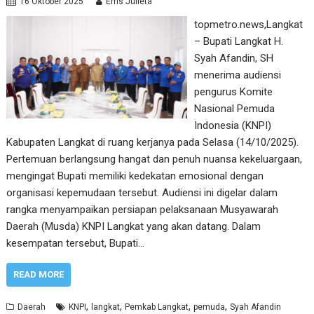
16 Oktober 2025
Erris Julieta
topmetro.news,Langkat
– Bupati Langkat H.
Syah Afandin, SH
menerima audiensi
pengurus Komite
Nasional Pemuda
Indonesia (KNPI)
Kabupaten Langkat di ruang kerjanya pada Selasa (14/10/2025).
Pertemuan berlangsung hangat dan penuh nuansa kekeluargaan,
mengingat Bupati memiliki kedekatan emosional dengan
organisasi kepemudaan tersebut. Audiensi ini digelar dalam
rangka menyampaikan persiapan pelaksanaan Musyawarah
Daerah (Musda) KNPI Langkat yang akan datang. Dalam
kesempatan tersebut, Bupati…
READ MORE
,
,
,
,
Daerah
KNPI
langkat
Pemkab Langkat
pemuda
Syah Afandin