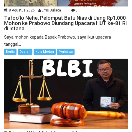
8 Agustus 2026
Erris Julieta
0
Tafoo’lo Nehe, Pelompat Batu Nias di Uang Rp1.000
Mohon ke Prabowo Diundang Upacara HUT ke-81 RI
di Istana
Saya mohon kepada Bapak Prabowo, saya ikut upacara
tanggal...
Berita
Daerah
Kota Medan
Peristiwa