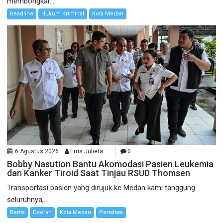
membongkar...
headline
Hukum Kriminal
Kota Medan
6 Agustus 2026
Erris Julieta
0
Bobby Nasution Bantu Akomodasi Pasien Leukemia
dan Kanker Tiroid Saat Tinjau RSUD Thomsen
Transportasi pasien yang dirujuk ke Medan kami tanggung
seluruhnya,...
Berita
Daerah
Kota Medan
Peristiwa