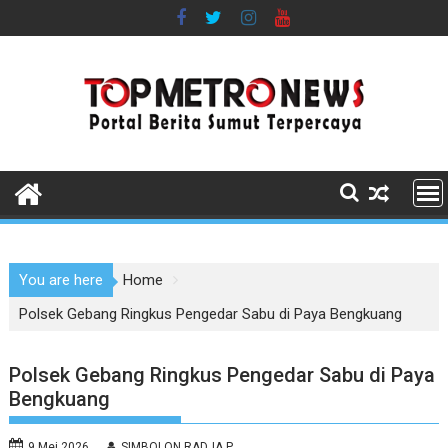
Skip
to
content
You are here
Home
Polsek Gebang Ringkus Pengedar Sabu di Paya Bengkuang
Polsek Gebang Ringkus Pengedar Sabu di Paya
Bengkuang
9 Mei 2026
SIMBOLON RADJA P