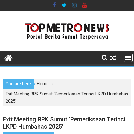
Skip
to
content
You are here
Home
Exit Meeting BPK Sumut ‘Pemeriksaan Terinci LKPD Humbahas
2025′
Exit Meeting BPK Sumut ‘Pemeriksaan Terinci
LKPD Humbahas 2025′