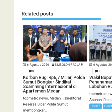
Related posts
6 Agustus 2026
SIMBOLON RADJA P
6 Agustus 2
0
0
Korban Rugi Rp6,7 Miliar, Polda
Wakil Bupa
Sumut Bongkar Sindikat
Penanaman
Scamming Internasional di
Labuhan R
Apartemen Medan
topmetro.new
topmetro.news, Medan – Direktorat
Asahan, Riant
Reserse Siber Polda Sumut
Daerah
Peris
membongkar...