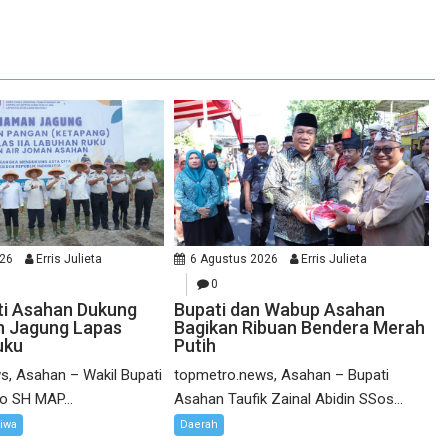
026
Erris Julieta
6 Agustus 2026
Erris Julieta
0
ti Asahan Dukung
Bupati dan Wabup Asahan
 Jagung Lapas
Bagikan Ribuan Bendera Merah
uku
Putih
s, Asahan – Wakil Bupati
topmetro.news, Asahan – Bupati
o SH MAP...
Asahan Taufik Zainal Abidin SSos...
tiwa
Daerah