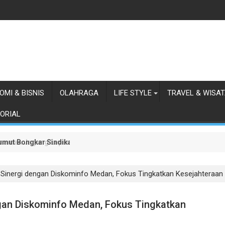
OMI & BISNIS
OLAHRAGA
LIFE STYLE
TRAVEL & WISA
ORIAL
 Sumut Bongkar Sindikat Scamming Internasional di Apartemen Meda
anaman Jagung Lapas Labuhan Ruku
Sinergi dengan Diskominfo Medan, Fokus Tingkatkan Kesejahteraa
gan Diskominfo Medan, Fokus Tingkatkan