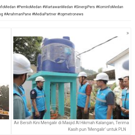
foMedan #PemkoMedan #WartawanMedan #SinergiPers #KominfoMedan
g #ArrahmanPane #MediaPartner #topmetronews
Air Bersih Kini Mengalir di Masjid Al Hikmah Kalangan, Terima
Kasih pun ‘Mengalir’ untuk PLN