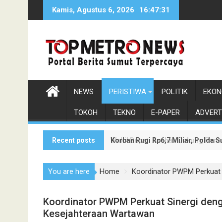
Skip
Kamis, Agustus 6, 2026
16:47:33
to
content
NEWS
PERISTIWA
POLITIK
EKON
TOKOH
TEKNO
E-PAPER
ADVERT
Recent posts
Korban Rugi Rp6,7 Miliar, Polda
Wakil Bupati Asahan Dukung Pen
You are here
Home
Koordinator PWPM Perkuat 
Koordinator PWPM Perkuat Sinergi den
Kesejahteraan Wartawan