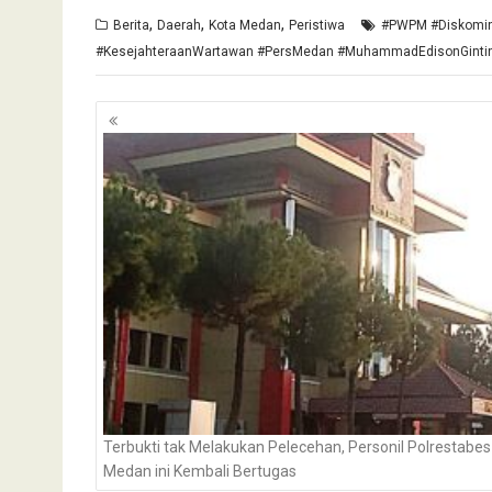
,
,
,
Berita
Daerah
Kota Medan
Peristiwa
#PWPM #Diskomin
#KesejahteraanWartawan #PersMedan #MuhammadEdisonGintin
Navigasi
pos
Terbukti tak Melakukan Pelecehan, Personil Polrestabes
Medan ini Kembali Bertugas