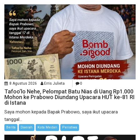
8 Agustus 2026
Erris Julieta
0
Tafoo’lo Nehe, Pelompat Batu Nias di Uang Rp1.000
Mohon ke Prabowo Diundang Upacara HUT ke-81 RI
di Istana
Saya mohon kepada Bapak Prabowo, saya ikut upacara
tanggal...
Berita
Daerah
Kota Medan
Peristiwa