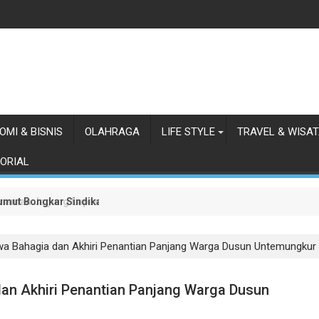
OMI & BISNIS
OLAHRAGA
LIFE STYLE
TRAVEL & WISA
ORIAL
 Sumut Bongkar Sindikat Scamming Internasional di Apartemen Meda
anaman Jagung Lapas Labuhan Ruku
a Bahagia dan Akhiri Penantian Panjang Warga Dusun Untemungkur
an Akhiri Penantian Panjang Warga Dusun