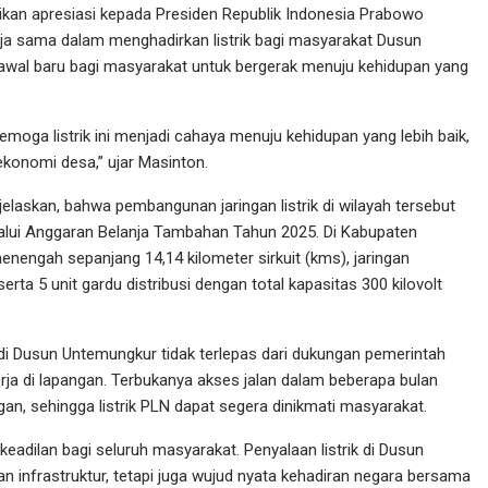
ikan apresiasi kepada Presiden Republik Indonesia Prabowo
ja sama dalam menghadirkan listrik bagi masyarakat Dusun
i awal baru bagi masyarakat untuk bergerak menuju kehidupan yang
moga listrik ini menjadi cahaya menuju kehidupan yang lebih baik,
onomi desa,” ujar Masinton.
laskan, bahwa pembangunan jaringan listrik di wilayah tersebut
alui Anggaran Belanja Tambahan Tahun 2025. Di Kabupaten
engah sepanjang 14,14 kilometer sirkuit (kms), jaringan
rta 5 unit gardu distribusi dengan total kapasitas 300 kilovolt
 di Dusun Untemungkur tidak terlepas dari dukungan pemerintah
rja di lapangan. Terbukanya akses jalan dalam beberapa bulan
n, sehingga listrik PLN dapat segera dinikmati masyarakat.
eadilan bagi seluruh masyarakat. Penyalaan listrik di Dusun
 infrastruktur, tetapi juga wujud nyata kehadiran negara bersama