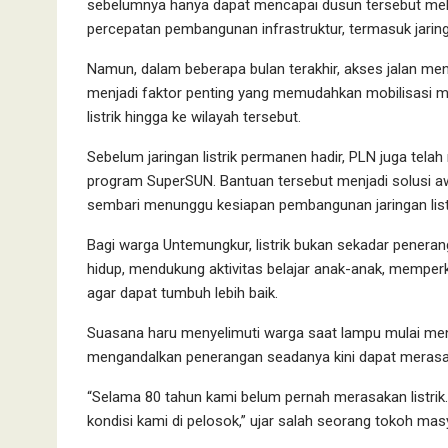
sebelumnya hanya dapat mencapai dusun tersebut melalu
percepatan pembangunan infrastruktur, termasuk jaringa
Namun, dalam beberapa bulan terakhir, akses jalan me
menjadi faktor penting yang memudahkan mobilisasi m
listrik hingga ke wilayah tersebut.
Sebelum jaringan listrik permanen hadir, PLN juga telah
program SuperSUN. Bantuan tersebut menjadi solusi 
sembari menunggu kesiapan pembangunan jaringan list
Bagi warga Untemungkur, listrik bukan sekadar peneran
hidup, mendukung aktivitas belajar anak-anak, memper
agar dapat tumbuh lebih baik.
Suasana haru menyelimuti warga saat lampu mulai men
mengandalkan penerangan seadanya kini dapat merasak
“Selama 80 tahun kami belum pernah merasakan listrik. 
kondisi kami di pelosok,” ujar salah seorang tokoh ma