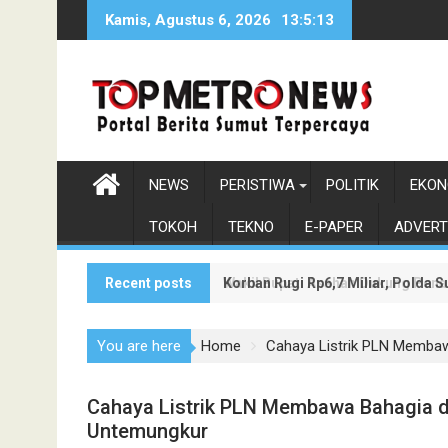
Skip
Kamis, Agustus 6, 2026
13:5:14
to
content
NEWS
PERISTIWA
POLITIK
EKON
TOKOH
TEKNO
E-PAPER
ADVERT
Recent posts
Korban Rugi Rp6,7 Miliar, Polda
Wakil Bupati Asahan Dukung Pen
You are here
Home
Cahaya Listrik PLN Membaw
Cahaya Listrik PLN Membawa Bahagia d
Untemungkur