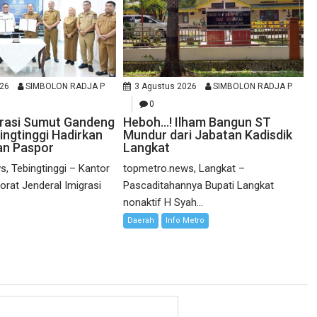
026
SIMBOLON RADJA P
3 Agustus 2026
SIMBOLON RADJA P
0
grasi Sumut Gandeng
Heboh…! Ilham Bangun ST
ngtinggi Hadirkan
Mundur dari Jabatan Kadisdik
an Paspor
Langkat
, Tebingtinggi – Kantor
topmetro.news, Langkat –
torat Jenderal Imigrasi
Pascaditahannya Bupati Langkat
nonaktif H Syah...
Daerah
Info Metro