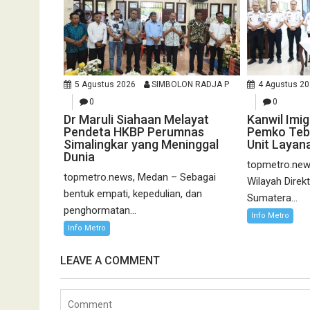
5 Agustus 2026
SIMBOLON RADJA P
4 Agustus 2
0
0
Dr Maruli Siahaan Melayat
Kanwil Imi
Pendeta HKBP Perumnas
Pemko Tebi
Simalingkar yang Meninggal
Unit Layan
Dunia
topmetro.news
topmetro.news, Medan – Sebagai
Wilayah Direk
bentuk empati, kepedulian, dan
Sumatera...
penghormatan...
Info Metro
Info Metro
LEAVE A COMMENT