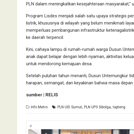
PLN dalam meningkatkan kesejahteraan masyarakat,” uj
Program Lisdes menjadi salah satu upaya strategis 
listrik, khususnya di wilayah yang belum menikmati laya
memperluas pembangunan infrastruktur ketenagalistrik
ke daerah terpencil.
Kini, cahaya lampu di rumah-rumah warga Dusun Untem
anak dapat belajar dengan lebih nyaman, aktivitas kelu
untuk mendorong kemajuan desa.
Setelah puluhan tahun menanti, Dusun Untemungkur tida
harapan, semangat, dan keyakinan bahwa masa depan ya
sumber | RELIS
,
,
Info Metro
PLN UID Sumut
PLN UP3 Sibolga
tapteng
Navigasi
pos