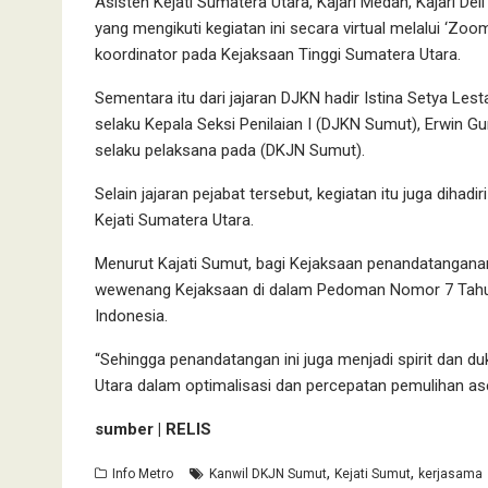
Asisten Kejati Sumatera Utara, Kajari Medan, Kajari Deli 
yang mengikuti kegiatan ini secara virtual melalui ‘Zoo
koordinator pada Kejaksaan Tinggi Sumatera Utara.
Sementara itu dari jajaran DJKN hadir Istina Setya Lest
selaku Kepala Seksi Penilaian I (DJKN Sumut), Erwin Gu
selaku pelaksana pada (DKJN Sumut).
Selain jajaran pejabat tersebut, kegiatan itu juga dihad
Kejati Sumatera Utara.
Menurut Kajati Sumut, bagi Kejaksaan penandatanganan
wewenang Kejaksaan di dalam Pedoman Nomor 7 Tahun 
Indonesia.
“Sehingga penandatangan ini juga menjadi spirit dan d
Utara dalam optimalisasi dan percepatan pemulihan aset
sumber | RELIS
,
,
Info Metro
Kanwil DKJN Sumut
Kejati Sumut
kerjasama