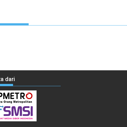
a dari