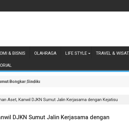
OMI & BISNIS
OLAHRAGA
LIFE STYLE
TRAVEL & WISA
ORIAL
 Sumut Bongkar Sindikat Scamming Internasional di Apartemen Meda
anaman Jagung Lapas Labuhan Ruku
han Aset, Kanwil DJKN Sumut Jalin Kerjasama dengan Kejatisu
anwil DJKN Sumut Jalin Kerjasama dengan