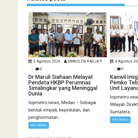
5 Agustus 2026
SIMBOLON RADJA P
4 Agustus 2
0
0
Dr Maruli Siahaan Melayat
Kanwil Imi
Pendeta HKBP Perumnas
Pemko Tebi
Simalingkar yang Meninggal
Unit Layan
Dunia
topmetro.news
topmetro.news, Medan – Sebagai
Wilayah Direk
bentuk empati, kepedulian, dan
Sumatera...
penghormatan...
Info Metro
Info Metro