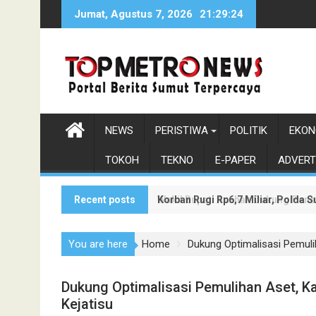
Skip
Jumat, Agustus 7, 2026
21:29:25
to
content
NEWS
PERISTIWA
POLITIK
EKON
TOKOH
TEKNO
E-PAPER
ADVERT
Recent posts
Korban Rugi Rp6,7 Miliar, Polda
Wakil Bupati Asahan Dukung Pen
You are here
Home
Dukung Optimalisasi Pemuli
Dukung Optimalisasi Pemulihan Aset, K
Kejatisu