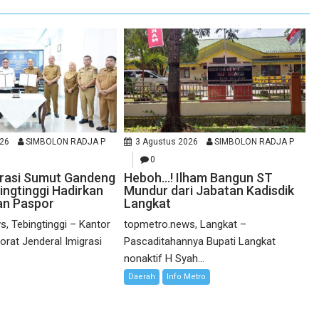
026
SIMBOLON RADJA P
3 Agustus 2026
SIMBOLON RADJA P
0
grasi Sumut Gandeng
Heboh…! Ilham Bangun ST
ngtinggi Hadirkan
Mundur dari Jabatan Kadisdik
an Paspor
Langkat
, Tebingtinggi – Kantor
topmetro.news, Langkat –
torat Jenderal Imigrasi
Pascaditahannya Bupati Langkat
nonaktif H Syah...
Daerah
Info Metro