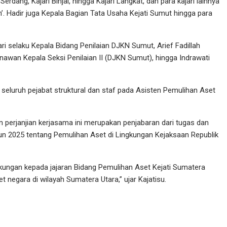
Serdang, Kajari Binjai, hingga Kajari Langkat, dan para kajari lainnya
m’. Hadir juga Kepala Bagian Tata Usaha Kejati Sumut hingga para
ari selaku Kepala Bidang Penilaian DJKN Sumut, Arief Fadillah
nawan Kepala Seksi Penilaian II (DJKN Sumut), hingga Indrawati
iri seluruh pejabat struktural dan staf pada Asisten Pemulihan Aset
 perjanjian kerjasama ini merupakan penjabaran dari tugas dan
2025 tentang Pemulihan Aset di Lingkungan Kejaksaan Republik
ukungan kepada jajaran Bidang Pemulihan Aset Kejati Sumatera
 negara di wilayah Sumatera Utara,” ujar Kajatisu.