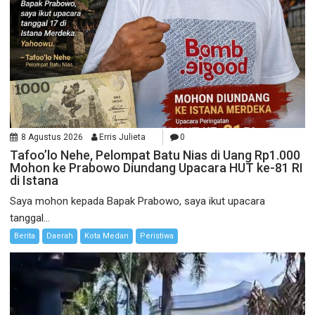
8 Agustus 2026
Erris Julieta
0
Tafoo’lo Nehe, Pelompat Batu Nias di Uang Rp1.000
Mohon ke Prabowo Diundang Upacara HUT ke-81 RI
di Istana
Saya mohon kepada Bapak Prabowo, saya ikut upacara
tanggal...
Berita
Daerah
Kota Medan
Peristiwa