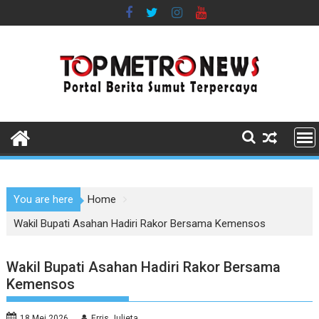
Skip
to
content
You are here
Home
Wakil Bupati Asahan Hadiri Rakor Bersama Kemensos
Wakil Bupati Asahan Hadiri Rakor Bersama
Kemensos
18 Mei 2026
Erris Julieta