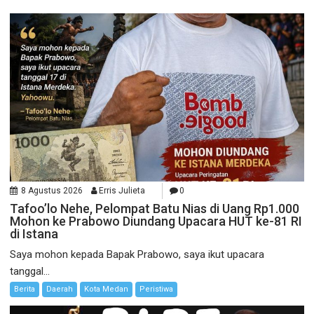
8 Agustus 2026
Erris Julieta
0
Tafoo’lo Nehe, Pelompat Batu Nias di Uang Rp1.000
Mohon ke Prabowo Diundang Upacara HUT ke-81 RI
di Istana
Saya mohon kepada Bapak Prabowo, saya ikut upacara
tanggal...
Berita
Daerah
Kota Medan
Peristiwa