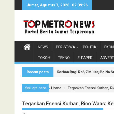
Skip
Jumat, Agustus 7, 2026
02:39:27
to
content
NEWS
PERISTIWA
POLITIK
EKON
TOKOH
TEKNO
E-PAPER
ADVERT
Recent posts
Korban Rugi Rp6,7 Miliar, Polda
Wakil Bupati Asahan Dukung Pen
You are here
Home
Tegaskan Esensi Kurban, Ri
Tegaskan Esensi Kurban, Rico Waas: Keb