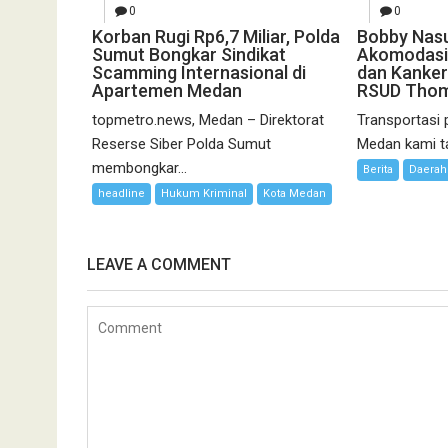
0
0
Korban Rugi Rp6,7 Miliar, Polda
Bobby Nasu
Sumut Bongkar Sindikat
Akomodasi
Scamming Internasional di
dan Kanker 
Apartemen Medan
RSUD Tho
topmetro.news, Medan – Direktorat
Transportasi 
Reserse Siber Polda Sumut
Medan kami ta
membongkar...
Berita
Daerah
headline
Hukum Kriminal
Kota Medan
LEAVE A COMMENT