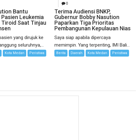
0
tion Bantu
Terima Audiensi BNKP,
 Pasien Leukemia
Gubernur Bobby Nasution
Tiroid Saat Tinjau
Paparkan Tiga Prioritas
msen
Pembangunan Kepulauan Nias
pasien yang dirujuk ke
Saya siap apabila dipercaya
nggung seluruhnya,...
memimpin. Yang terpenting, IMI Bali...
Kota Medan
Peristiwa
Berita
Daerah
Kota Medan
Peristiwa