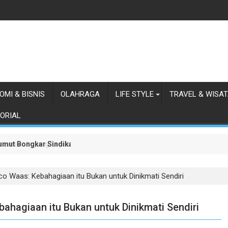
OMI & BISNIS
OLAHRAGA
LIFE STYLE
TRAVEL & WISA
ORIAL
 Sumut Bongkar Sindikat Scamming Internasional di Apartemen Meda
anaman Jagung Lapas Labuhan Ruku
co Waas: Kebahagiaan itu Bukan untuk Dinikmati Sendiri
ahagiaan itu Bukan untuk Dinikmati Sendiri