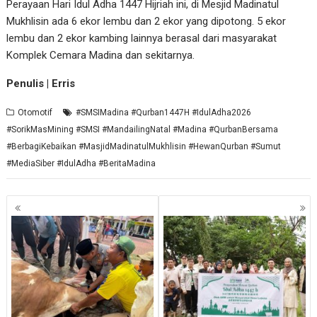
Perayaan Hari Idul Adha 1447 Hijriah ini, di Mesjid Madinatul
Mukhlisin ada 6 ekor lembu dan 2 ekor yang dipotong. 5 ekor
lembu dan 2 ekor kambing lainnya berasal dari masyarakat
Komplek Cemara Madina dan sekitarnya.
Penulis | Erris
Otomotif
#SMSIMadina #Qurban1447H #IdulAdha2026
#SorikMasMining #SMSI #MandailingNatal #Madina #QurbanBersama
#BerbagiKebaikan #MasjidMadinatulMukhlisin #HewanQurban #Sumut
#MediaSiber #IdulAdha #BeritaMadina
Navigasi
pos