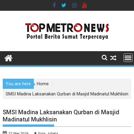
Skip
to
content
You are here
Home
SMSI Madina Laksanakan Qurban di Masjid Madinatul Mukhlisin
SMSI Madina Laksanakan Qurban di Masjid
Madinatul Mukhlisin
27 Mei 2026
Erris Julieta