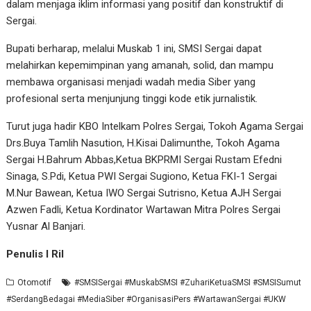
dalam menjaga iklim informasi yang positif dan konstruktif di
Sergai.
Bupati berharap, melalui Muskab 1 ini, SMSI Sergai dapat
melahirkan kepemimpinan yang amanah, solid, dan mampu
membawa organisasi menjadi wadah media Siber yang
profesional serta menjunjung tinggi kode etik jurnalistik.
Turut juga hadir KBO Intelkam Polres Sergai, Tokoh Agama Sergai
Drs.Buya Tamlih Nasution, H.Kisai Dalimunthe, Tokoh Agama
Sergai H.Bahrum Abbas,Ketua BKPRMI Sergai Rustam Efedni
Sinaga, S.Pdi, Ketua PWI Sergai Sugiono, Ketua FKI-1 Sergai
M.Nur Bawean, Ketua IWO Sergai Sutrisno, Ketua AJH Sergai
Azwen Fadli, Ketua Kordinator Wartawan Mitra Polres Sergai
Yusnar Al Banjari.
Penulis I Ril
Otomotif
#SMSISergai #MuskabSMSI #ZuhariKetuaSMSI #SMSISumut
#SerdangBedagai #MediaSiber #OrganisasiPers #WartawanSergai #UKW