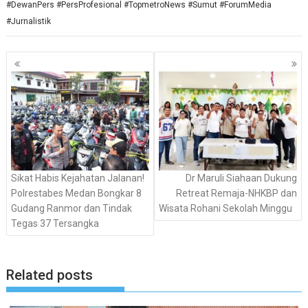
#DewanPers #PersProfesional #TopmetroNews #Sumut #ForumMedia
#Jurnalistik
Navigasi
pos
​Sikat Habis Kejahatan Jalanan!
Dr Maruli Siahaan Dukung
Polrestabes Medan Bongkar 8
Retreat Remaja-NHKBP dan
Gudang Ranmor dan Tindak
Wisata Rohani Sekolah Minggu
Tegas 37 Tersangka
Related posts