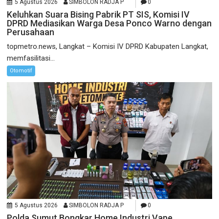
5 Agustus 2026
SIMBOLON RADJA P
0
Keluhkan Suara Bising Pabrik PT SIS, Komisi IV
DPRD Mediasikan Warga Desa Ponco Warno dengan
Perusahaan
topmetro.news, Langkat – Komisi IV DPRD Kabupaten Langkat,
memfasilitasi...
Otomotif
5 Agustus 2026
SIMBOLON RADJA P
0
Polda Sumut Bongkar Home Industri Vape