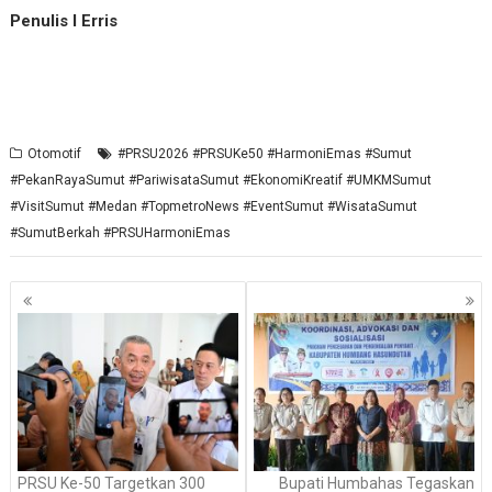
Penulis I Erris
Otomotif
#PRSU2026 #PRSUKe50 #HarmoniEmas #Sumut
#PekanRayaSumut #PariwisataSumut #EkonomiKreatif #UMKMSumut
#VisitSumut #Medan #TopmetroNews #EventSumut #WisataSumut
#SumutBerkah #PRSUHarmoniEmas
Navigasi
pos
PRSU Ke-50 Targetkan 300
Bupati Humbahas Tegaskan