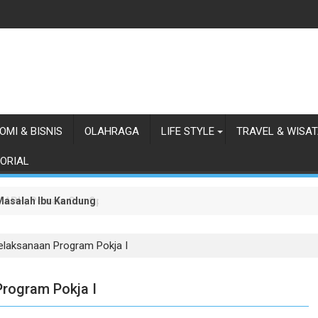
OMI & BISNIS
OLAHRAGA
LIFE STYLE
TRAVEL & WISA
ORIAL
Masalah Ibu Kandung dan Anaknya di Jalan Batu Permata Raya
n' APH, Pemain Gas Oplosan Mnr dkk Pindah Lapak ke Labuhan Deli
elaksanaan Program Pokja I
rogram Pokja I