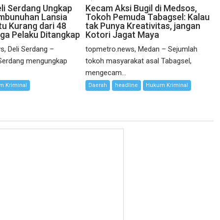
eli Serdang Ungkap
Kecam Aksi Bugil di Medsos,
mbunuhan Lansia
Tokoh Pemuda Tabagsel: Kalau
u Kurang dari 48
tak Punya Kreativitas, jangan
ga Pelaku Ditangkap
Kotori Jagat Maya
, Deli Serdang –
topmetro.news, Medan – Sejumlah
i Serdang mengungkap
tokoh masyarakat asal Tabagsel,
mengecam...
 Kriminal
Daerah
headline
Hukum Kriminal