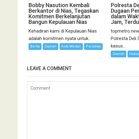
Bobby Nasution Kembali
Polresta D
Berkantor di Nias, Tegaskan
Dugaan Pe
Komitmen Berkelanjutan
dalam Wakt
Bangun Kepulauan Nias
Jam, Terdu
Kehadiran kami di Kepulauan Nias
topmetro.news
adalah komitmen nyata untuk...
Polresta Del
kasus...
Berita
Daerah
Kota Medan
Peristiwa
Daerah
Hukum
LEAVE A COMMENT