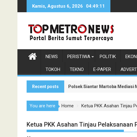
Skip
Kamis, Agustus 6, 2026
04:49:13
to
content
NEWS
PERISTIWA
POLITIK
EKON
TOKOH
TEKNO
E-PAPER
ADVERT
Recent posts
Polsek Siantar Martoba Mediasi 
Lokasi Kramat Kuda tak 'Diizinka
You are here
Home
Ketua PKK Asahan Tinjau P
Ketua PKK Asahan Tinjau Pelaksanaan P