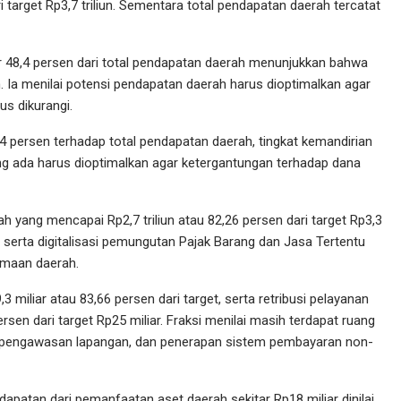
i target Rp3,7 triliun. Sementara total pendapatan daerah tercatat
r 48,4 persen dari total pendapatan daerah menunjukkan bahwa
. Ia menilai potensi pendapatan daerah harus dioptimalkan agar
us dikurangi.
4 persen terhadap total pendapatan daerah, tingkat kemandirian
ang ada harus dioptimalkan agar ketergantungan terhadap dana
ah yang mencapai Rp2,7 triliun atau 82,26 persen dari target Rp3,3
serta digitalisasi pemungutan Pajak Barang dan Jasa Tertentu
imaan daerah.
3 miliar atau 83,66 persen dari target, serta retribusi pelayanan
rsen dari target Rp25 miliar. Fraksi menilai masih terdapat ruang
n pengawasan lapangan, dan penerapan sistem pembayaran non-
apatan dari pemanfaatan aset daerah sekitar Rp18 miliar dinilai