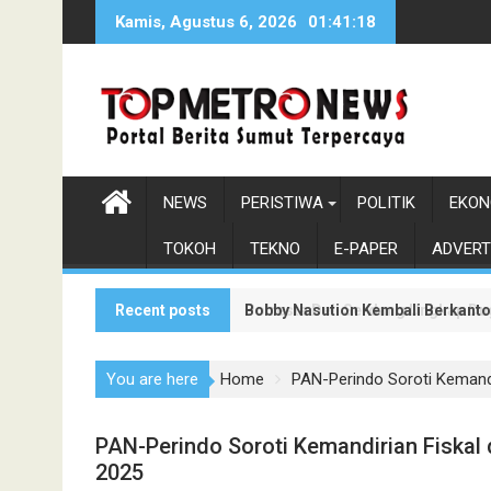
Skip
Kamis, Agustus 6, 2026
01:41:20
to
content
NEWS
PERISTIWA
POLITIK
EKON
TOKOH
TEKNO
E-PAPER
ADVERT
Recent posts
Bobby Nasution Kembali Berkanto
Polresta Deli Serdang Ungkap Du
You are here
Home
PAN-Perindo Soroti Kemand
PAN-Perindo Soroti Kemandirian Fiska
2025