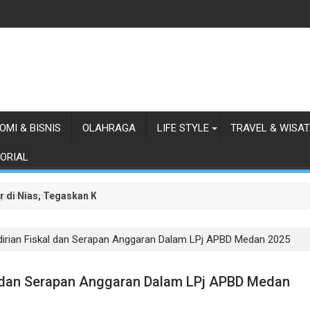
OMI & BISNIS
OLAHRAGA
LIFE STYLE
TRAVEL & WISA
ORIAL
r di Nias, Tegaskan Komitmen Berkelanjutan Bangun Kepulauan Nia
gaan Pembunuhan Lansia dalam Waktu Kurang dari 48 Jam, Terdug
irian Fiskal dan Serapan Anggaran Dalam LPj APBD Medan 2025
l dan Serapan Anggaran Dalam LPj APBD Medan