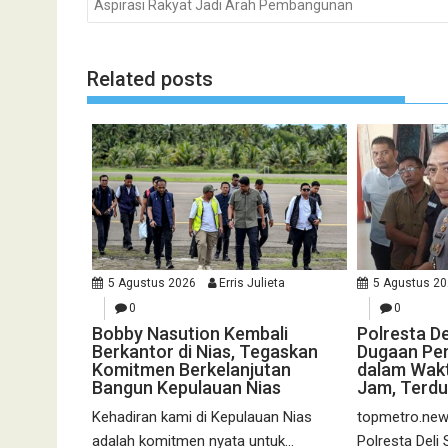
Aspirasi Rakyat Jadi Arah Pembangunan
Related posts
5 Agustus 2026
Erris Julieta
5 Agustus 2
0
0
Bobby Nasution Kembali
Polresta D
Berkantor di Nias, Tegaskan
Dugaan Pe
Komitmen Berkelanjutan
dalam Wakt
Bangun Kepulauan Nias
Jam, Terdu
Kehadiran kami di Kepulauan Nias
topmetro.news
adalah komitmen nyata untuk...
Polresta Del