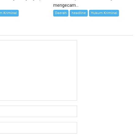
mengecam...
 Kriminal
Daerah
headline
Hukum Kriminal