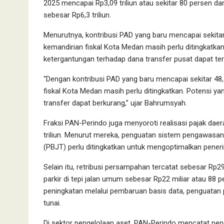
2025 mencapai Rp3,09 triliun atau sekitar 80 persen dar
sebesar Rp6,3 triliun.
Menurutnya, kontribusi PAD yang baru mencapai sekita
kemandirian fiskal Kota Medan masih perlu ditingkatkan
ketergantungan terhadap dana transfer pusat dapat ter
“Dengan kontribusi PAD yang baru mencapai sekitar 48,
fiskal Kota Medan masih perlu ditingkatkan. Potensi y
transfer dapat berkurang,” ujar Bahrumsyah.
Fraksi PAN-Perindo juga menyoroti realisasi pajak daer
triliun. Menurut mereka, penguatan sistem pengawasan 
(PBJT) perlu ditingkatkan untuk mengoptimalkan pener
Selain itu, retribusi persampahan tercatat sebesar Rp29,
parkir di tepi jalan umum sebesar Rp22 miliar atau 88 pe
peningkatan melalui pembaruan basis data, penguata
tunai.
Di sektor pengelolaan aset, PAN-Perindo mencatat pend