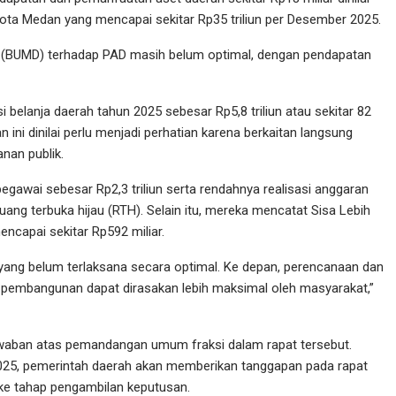
ota Medan yang mencapai sekitar Rp35 triliun per Desember 2025.
rah (BUMD) terhadap PAD masih belum optimal, dengan pendapatan
i belanja daerah tahun 2025 sebesar Rp5,8 triliun atau sekitar 82
n ini dinilai perlu menjadi perhatian karena berkaitan langsung
an publik.
pegawai sebesar Rp2,3 triliun serta rendahnya realisasi anggaran
ng terbuka hijau (RTH). Selain itu, mereka mencatat Sisa Lebih
capai sekitar Rp592 miliar.
ang belum terlaksana secara optimal. Ke depan, perencanaan dan
 pembangunan dapat dirasakan lebih maksimal oleh masyarakat,”
aban atas pemandangan umum fraksi dalam rapat tersebut.
5, pemerintah daerah akan memberikan tanggapan pada rapat
ke tahap pengambilan keputusan.