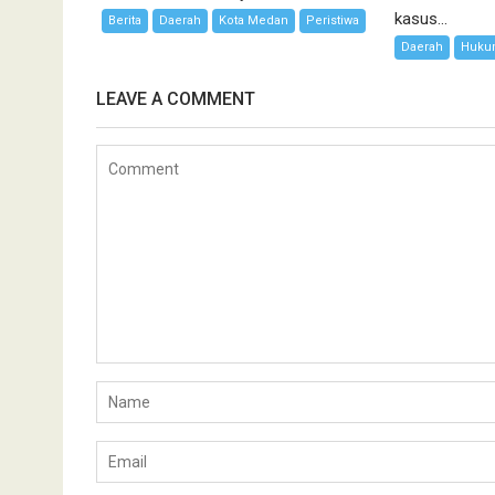
kasus...
Berita
Daerah
Kota Medan
Peristiwa
Daerah
Hukum
LEAVE A COMMENT