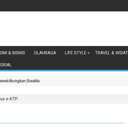
OMI & BISNIS
OLAHRAGA
LIFE STYLE
TRAVEL & WISA
ORIAL
 Sumut Bongkar Sindikat Scamming Internasional di Apartemen Meda
anaman Jagung Lapas Labuhan Ruku
sus e-KTP