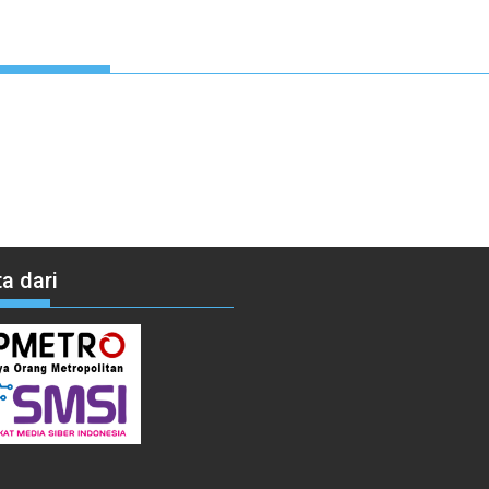
a dari