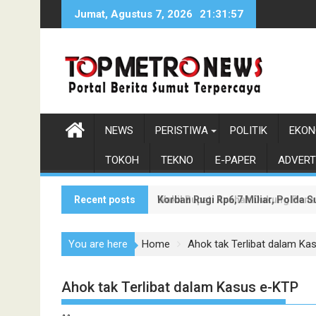
Skip
Jumat, Agustus 7, 2026
21:31:58
to
content
NEWS
PERISTIWA
POLITIK
EKON
TOKOH
TEKNO
E-PAPER
ADVERT
Recent posts
Korban Rugi Rp6,7 Miliar, Polda
Wakil Bupati Asahan Dukung Pen
You are here
Home
Ahok tak Terlibat dalam Ka
Ahok tak Terlibat dalam Kasus e-KTP