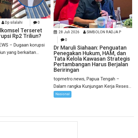
Dp silalahi
0
elkomsel Terseret
28 Juli 2026
SIMBOLON RADJA P
upsi Rp2 Triliun?
0
WS – Dugaan korupsi
Dr Maruli Siahaan: Penguatan
liun yang berkaitan...
Penegakan Hukum, HAM, dan
Tata Kelola Kawasan Strategis
Pertambangan Harus Berjalan
Beriringan
topmetro.news, Papua Tengah –
Dalam rangka Kunjungan Kerja Reses...
Nasional