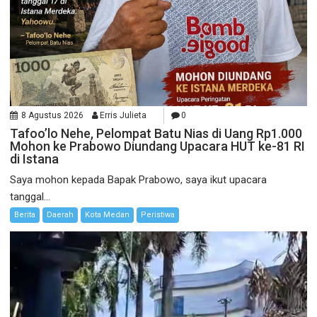
8 Agustus 2026
Erris Julieta
0
Tafoo’lo Nehe, Pelompat Batu Nias di Uang Rp1.000
Mohon ke Prabowo Diundang Upacara HUT ke-81 RI
di Istana
Saya mohon kepada Bapak Prabowo, saya ikut upacara
tanggal...
Berita
Daerah
Kota Medan
Peristiwa